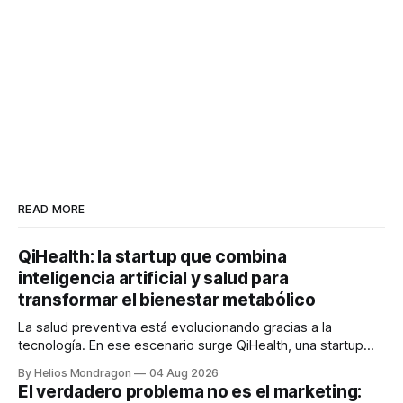
READ MORE
QiHealth: la startup que combina
inteligencia artificial y salud para
transformar el bienestar metabólico
La salud preventiva está evolucionando gracias a la
tecnología. En ese escenario surge QiHealth, una startup
que desarrolla un ecosistema digital capaz de integrar
By Helios Mondragon
04 Aug 2026
dispositivos inteligentes, inteligencia artificial y monitoreo
El verdadero problema no es el marketing:
en tiempo real para ayudar a las personas a tomar mejores