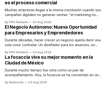
es el proceso comercial
decisiones sobre su salud metabólica. Su propuesta busca
responder
Muchas empresas llegan a la misma conclusión cuando sus
campañas digitales no generan ventas: "el marketing no
funciona". Sin embargo, para Marcelo Gutiérrez, CEO de
By PRO Network
03 Aug 2026
INTERIUS, el problema suele estar en otro lugar. Durante
El Negocio Autónomo: Nueva Oportunidad
una entrevista para el podcast SER PRO, el especialista en
para Empresarios y Emprendedores
marketing digital explicó que
Durante décadas, hacer crecer un negocio quería decir una
sola cosa: contratar. Un diseñador para los anuncios, un
especialista en marketing para las campañas, un copywriter
By PRO Network
03 Aug 2026
para los textos, alguien que supiera de publicidad digital
La focaccia vive su mejor momento en la
para encontrar prospectos, un vendedor para atender
Ciudad de México
llamadas y mensajes, y —con suerte— una persona
Durante mucho tiempo fue vista como un pan de
acompañamiento. Hoy, la focaccia se ha convertido en uno
de los platillos favoritos de quienes buscan cocina
By Redacción
03 Aug 2026
artesanal, ingredientes de calidad y experiencias que
invitan a compartir alrededor de la mesa. Durante mucho
tiempo, hablar de cocina italiana era siempre de