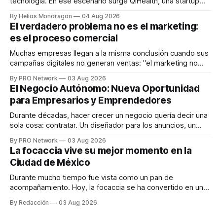
tecnología. En ese escenario surge QiHealth, una startup
que desarrolla un ecosistema digital capaz de integrar
By Helios Mondragon
04 Aug 2026
dispositivos inteligentes, inteligencia artificial y monitoreo
El verdadero problema no es el marketing:
en tiempo real para ayudar a las personas a tomar mejores
es el proceso comercial
decisiones sobre su salud metabólica. Su propuesta busca
responder
Muchas empresas llegan a la misma conclusión cuando sus
campañas digitales no generan ventas: "el marketing no
funciona". Sin embargo, para Marcelo Gutiérrez, CEO de
By PRO Network
03 Aug 2026
INTERIUS, el problema suele estar en otro lugar. Durante
El Negocio Autónomo: Nueva Oportunidad
una entrevista para el podcast SER PRO, el especialista en
para Empresarios y Emprendedores
marketing digital explicó que
Durante décadas, hacer crecer un negocio quería decir una
sola cosa: contratar. Un diseñador para los anuncios, un
especialista en marketing para las campañas, un copywriter
By PRO Network
03 Aug 2026
para los textos, alguien que supiera de publicidad digital
La focaccia vive su mejor momento en la
para encontrar prospectos, un vendedor para atender
Ciudad de México
llamadas y mensajes, y —con suerte— una persona
Durante mucho tiempo fue vista como un pan de
acompañamiento. Hoy, la focaccia se ha convertido en uno
de los platillos favoritos de quienes buscan cocina
By Redacción
03 Aug 2026
artesanal, ingredientes de calidad y experiencias que
invitan a compartir alrededor de la mesa. Durante mucho