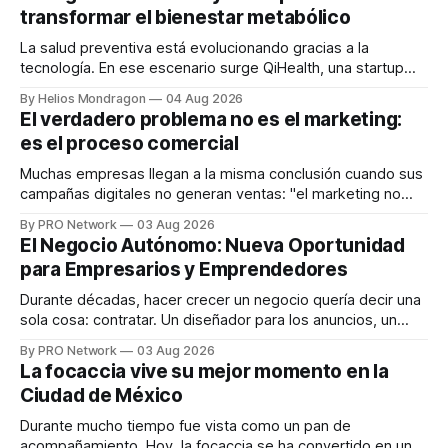
transformar el bienestar metabólico
La salud preventiva está evolucionando gracias a la
tecnología. En ese escenario surge QiHealth, una startup
que desarrolla un ecosistema digital capaz de integrar
By Helios Mondragon
04 Aug 2026
dispositivos inteligentes, inteligencia artificial y monitoreo
El verdadero problema no es el marketing:
en tiempo real para ayudar a las personas a tomar mejores
es el proceso comercial
decisiones sobre su salud metabólica. Su propuesta busca
responder
Muchas empresas llegan a la misma conclusión cuando sus
campañas digitales no generan ventas: "el marketing no
funciona". Sin embargo, para Marcelo Gutiérrez, CEO de
By PRO Network
03 Aug 2026
INTERIUS, el problema suele estar en otro lugar. Durante
El Negocio Autónomo: Nueva Oportunidad
una entrevista para el podcast SER PRO, el especialista en
para Empresarios y Emprendedores
marketing digital explicó que
Durante décadas, hacer crecer un negocio quería decir una
sola cosa: contratar. Un diseñador para los anuncios, un
especialista en marketing para las campañas, un copywriter
By PRO Network
03 Aug 2026
para los textos, alguien que supiera de publicidad digital
La focaccia vive su mejor momento en la
para encontrar prospectos, un vendedor para atender
Ciudad de México
llamadas y mensajes, y —con suerte— una persona
Durante mucho tiempo fue vista como un pan de
acompañamiento. Hoy, la focaccia se ha convertido en uno