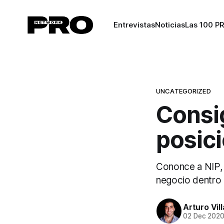
Entrevistas
Noticias
Las 100 P
UNCATEGORIZED
Consig
posic
Cononce a NIP, 
negocio dentro 
Arturo Vil
02 Dec 202