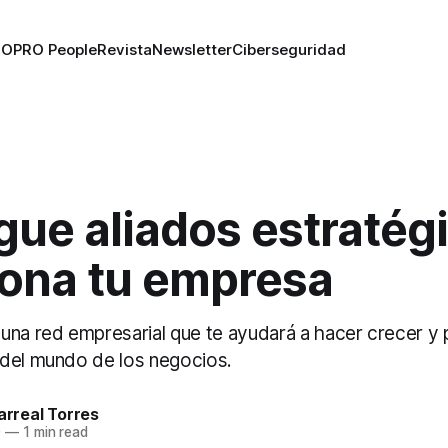
RO
PRO People
Revista
Newsletter
Ciberseguridad
ue aliados estratég
iona tu empresa
una red empresarial que te ayudará a hacer crecer y p
del mundo de los negocios.
larreal Torres
0
—
1 min read