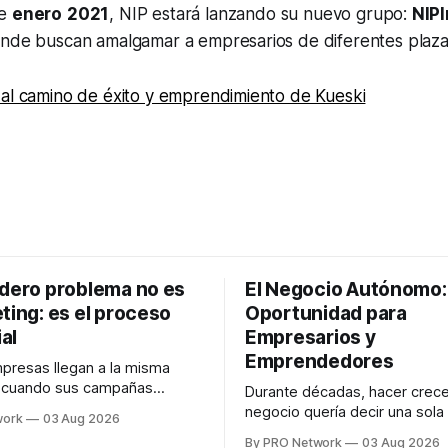
de
enero
2021
, NIP estará lanzando su nuevo grupo:
NIPI
onde buscan amalgamar a empresarios de diferentes plaz
 al camino de éxito y emprendimiento de Kueski
adero problema no es
El Negocio Autónomo
ting: es el proceso
Oportunidad para
al
Empresarios y
Emprendedores
resas llegan a la misma
n cuando sus campañas
Durante décadas, hacer crece
o generan ventas: "el
negocio quería decir una sola
work
03 Aug 2026
no funciona". Sin embargo,
contratar. Un diseñador para l
By PRO Network
03 Aug 2026