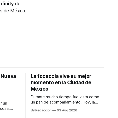
nfinity
de
as de México.
: Nueva
La focaccia vive su mejor
momento en la Ciudad de
México
Durante mucho tiempo fue vista como
un pan de acompañamiento. Hoy, la
r un
focaccia se ha convertido en uno de los
 cosa:
By Redacción
03 Aug 2026
platillos favoritos de quienes buscan
os