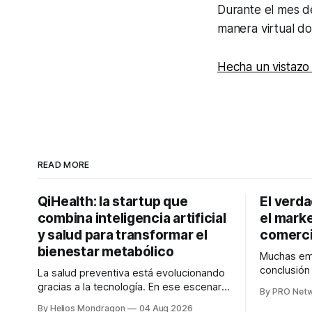
Durante el mes 
manera virtual d
Hecha un vistazo
READ MORE
QiHealth: la startup que
El verd
combina inteligencia artificial
el marke
y salud para transformar el
comerci
bienestar metabólico
Muchas emp
conclusió
La salud preventiva está evolucionando
digitales n
gracias a la tecnología. En ese escenario
By PRO Net
marketing 
surge QiHealth, una startup que
By Helios Mondragon
04 Aug 2026