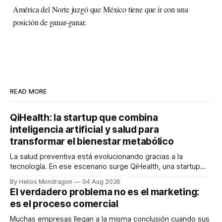
América del Norte juzgó que México tiene que ir con una
posición de ganar-ganar.
READ MORE
QiHealth: la startup que combina
inteligencia artificial y salud para
transformar el bienestar metabólico
La salud preventiva está evolucionando gracias a la
tecnología. En ese escenario surge QiHealth, una startup
que desarrolla un ecosistema digital capaz de integrar
By Helios Mondragon
04 Aug 2026
dispositivos inteligentes, inteligencia artificial y monitoreo
El verdadero problema no es el marketing:
en tiempo real para ayudar a las personas a tomar mejores
es el proceso comercial
decisiones sobre su salud metabólica. Su propuesta busca
responder
Muchas empresas llegan a la misma conclusión cuando sus