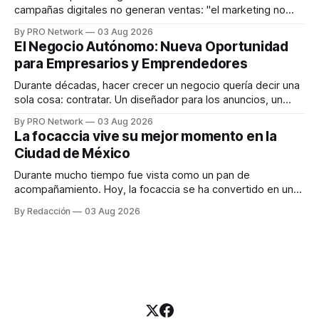
campañas digitales no generan ventas: "el marketing no
funciona". Sin embargo, para Marcelo Gutiérrez, CEO de
By PRO Network
03 Aug 2026
INTERIUS, el problema suele estar en otro lugar. Durante
El Negocio Autónomo: Nueva Oportunidad
una entrevista para el podcast SER PRO, el especialista en
para Empresarios y Emprendedores
marketing digital explicó que
Durante décadas, hacer crecer un negocio quería decir una
sola cosa: contratar. Un diseñador para los anuncios, un
especialista en marketing para las campañas, un copywriter
By PRO Network
03 Aug 2026
para los textos, alguien que supiera de publicidad digital
La focaccia vive su mejor momento en la
para encontrar prospectos, un vendedor para atender
Ciudad de México
llamadas y mensajes, y —con suerte— una persona
Durante mucho tiempo fue vista como un pan de
acompañamiento. Hoy, la focaccia se ha convertido en uno
de los platillos favoritos de quienes buscan cocina
By Redacción
03 Aug 2026
artesanal, ingredientes de calidad y experiencias que
invitan a compartir alrededor de la mesa. Durante mucho
tiempo, hablar de cocina italiana era siempre de