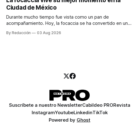
La focaccia vive su mejor momento en la
para encontrar prospectos, un vendedor para atender
Ciudad de México
llamadas y mensajes, y —con suerte— una persona
Durante mucho tiempo fue vista como un pan de
acompañamiento. Hoy, la focaccia se ha convertido en uno
de los platillos favoritos de quienes buscan cocina
By Redacción
03 Aug 2026
artesanal, ingredientes de calidad y experiencias que
invitan a compartir alrededor de la mesa. Durante mucho
tiempo, hablar de cocina italiana era siempre de
Suscríbete a nuestro Newsletter
Cabildeo PRO
Revista
Instagram
Youtube
Linkedin
TikTok
Powered by
Ghost