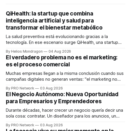
QiHealth: la startup que combina
inteligencia artificial y salud para
transformar el bienestar metabólico
La salud preventiva está evolucionando gracias a la
tecnología. En ese escenario surge QiHealth, una startup
que desarrolla un ecosistema digital capaz de integrar
By Helios Mondragon
04 Aug 2026
dispositivos inteligentes, inteligencia artificial y monitoreo
El verdadero problema no es el marketing:
en tiempo real para ayudar a las personas a tomar mejores
es el proceso comercial
decisiones sobre su salud metabólica. Su propuesta busca
responder
Muchas empresas llegan a la misma conclusión cuando sus
campañas digitales no generan ventas: "el marketing no
funciona". Sin embargo, para Marcelo Gutiérrez, CEO de
By PRO Network
03 Aug 2026
INTERIUS, el problema suele estar en otro lugar. Durante
El Negocio Autónomo: Nueva Oportunidad
una entrevista para el podcast SER PRO, el especialista en
para Empresarios y Emprendedores
marketing digital explicó que
Durante décadas, hacer crecer un negocio quería decir una
sola cosa: contratar. Un diseñador para los anuncios, un
especialista en marketing para las campañas, un copywriter
By PRO Network
03 Aug 2026
para los textos, alguien que supiera de publicidad digital