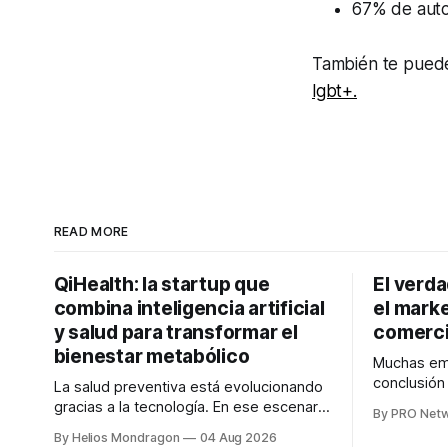
67% de auto
También te puede
lgbt+.
READ MORE
QiHealth: la startup que
El verd
combina inteligencia artificial
el marke
y salud para transformar el
comerci
bienestar metabólico
Muchas emp
conclusió
La salud preventiva está evolucionando
digitales n
gracias a la tecnología. En ese escenario
By PRO Net
marketing 
surge QiHealth, una startup que
By Helios Mondragon
04 Aug 2026
para Marce
desarrolla un ecosistema digital capaz