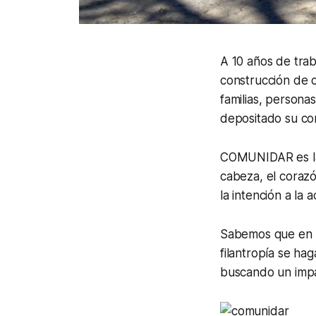
A 10 años de trab
construcción de 
familias, persona
depositado su co
COMUNIDAR es l
cabeza, el corazó
la intención a la a
Sabemos que en n
filantropía se ha
buscando un impa