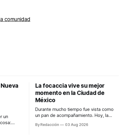
 la comunidad
: Nueva
La focaccia vive su mejor
momento en la Ciudad de
México
Durante mucho tiempo fue vista como
un pan de acompañamiento. Hoy, la
r un
focaccia se ha convertido en uno de los
 cosa:
By Redacción
03 Aug 2026
platillos favoritos de quienes buscan
os
cocina artesanal, ingredientes de calidad
marketing