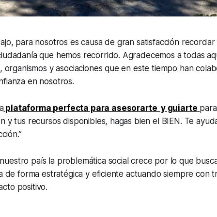
ajo, para nosotros es causa de gran satisfacción recordar
ciudadanía que hemos recorrido. Agradecemos a todas aq
s, organismos y asociaciones que en este tiempo han cola
nfianza en nosotros.
a
plataforma perfecta para asesorarte y guiarte
para
n y tus recursos disponibles, hagas bien el BIEN. Te ayu
cción.”
uestro país la problemática social crece por lo que busc
ga de forma estratégica y eficiente actuando siempre con t
cto positivo.