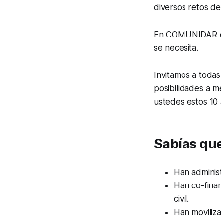
diversos retos d
En COMUNIDAR con
se necesita.
Invitamos a todas
posibilidades a m
ustedes estos 10
Sabías qu
Han administ
Han co-fina
civil.
Han moviliz