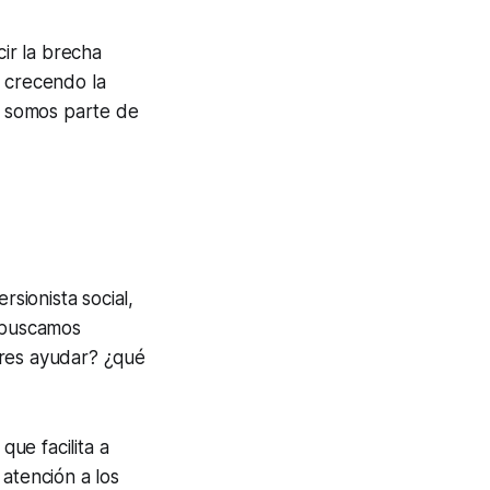
cir la brecha
a crecendo la
os somos parte de
sionista social,
, buscamos
eres ayudar? ¿qué
ue facilita a
atención a los