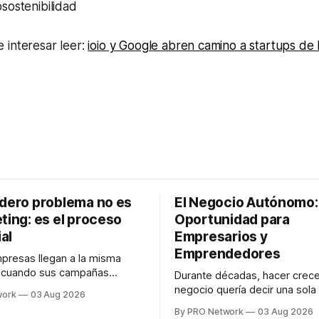
sostenibilidad
 interesar leer:
ioio y Google abren camino a startups de
adero problema no es
El Negocio Autónomo
ting: es el proceso
Oportunidad para
al
Empresarios y
Emprendedores
resas llegan a la misma
n cuando sus campañas
Durante décadas, hacer crece
o generan ventas: "el
negocio quería decir una sola
work
03 Aug 2026
no funciona". Sin embargo,
contratar. Un diseñador para l
By PRO Network
03 Aug 2026
lo Gutiérrez, CEO de
anuncios, un especialista en 