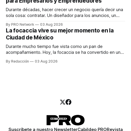
para Empresarios y Emprendedores
marketing digital explicó que
Durante décadas, hacer crecer un negocio quería decir una
sola cosa: contratar. Un diseñador para los anuncios, un
especialista en marketing para las campañas, un copywriter
By PRO Network
03 Aug 2026
para los textos, alguien que supiera de publicidad digital
La focaccia vive su mejor momento en la
para encontrar prospectos, un vendedor para atender
Ciudad de México
llamadas y mensajes, y —con suerte— una persona
Durante mucho tiempo fue vista como un pan de
acompañamiento. Hoy, la focaccia se ha convertido en uno
de los platillos favoritos de quienes buscan cocina
By Redacción
03 Aug 2026
artesanal, ingredientes de calidad y experiencias que
invitan a compartir alrededor de la mesa. Durante mucho
tiempo, hablar de cocina italiana era siempre de
Suscríbete a nuestro Newsletter
Cabildeo PRO
Revista