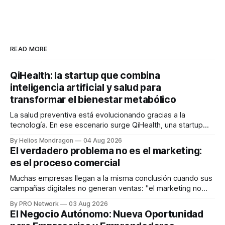
READ MORE
QiHealth: la startup que combina
inteligencia artificial y salud para
transformar el bienestar metabólico
La salud preventiva está evolucionando gracias a la
tecnología. En ese escenario surge QiHealth, una startup
que desarrolla un ecosistema digital capaz de integrar
By Helios Mondragon
04 Aug 2026
dispositivos inteligentes, inteligencia artificial y monitoreo
El verdadero problema no es el marketing:
en tiempo real para ayudar a las personas a tomar mejores
es el proceso comercial
decisiones sobre su salud metabólica. Su propuesta busca
responder
Muchas empresas llegan a la misma conclusión cuando sus
campañas digitales no generan ventas: "el marketing no
funciona". Sin embargo, para Marcelo Gutiérrez, CEO de
By PRO Network
03 Aug 2026
INTERIUS, el problema suele estar en otro lugar. Durante
El Negocio Autónomo: Nueva Oportunidad
una entrevista para el podcast SER PRO, el especialista en