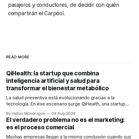
pasajeros y conductores, de decidir con quién
compartirán el Carpool.
READ MORE
QiHealth: la startup que combina
inteligencia artificial y salud para
transformar el bienestar metabólico
La salud preventiva está evolucionando gracias a la
tecnología. En ese escenario surge QiHealth, una startup
que desarrolla un ecosistema digital capaz de integrar
By Helios Mondragon
04 Aug 2026
dispositivos inteligentes, inteligencia artificial y monitoreo
El verdadero problema no es el marketing:
en tiempo real para ayudar a las personas a tomar mejores
es el proceso comercial
decisiones sobre su salud metabólica. Su propuesta busca
responder
Muchas empresas llegan a la misma conclusión cuando sus