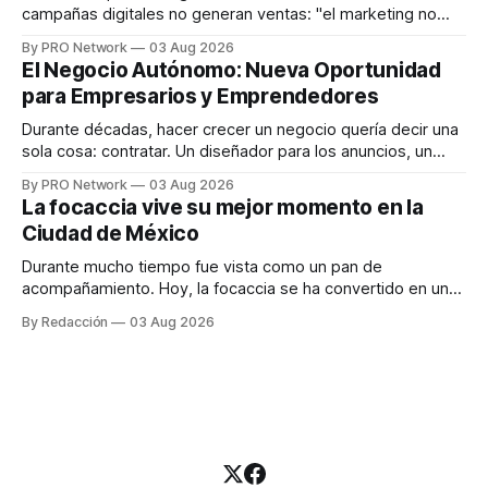
campañas digitales no generan ventas: "el marketing no
funciona". Sin embargo, para Marcelo Gutiérrez, CEO de
By PRO Network
03 Aug 2026
INTERIUS, el problema suele estar en otro lugar. Durante
El Negocio Autónomo: Nueva Oportunidad
una entrevista para el podcast SER PRO, el especialista en
para Empresarios y Emprendedores
marketing digital explicó que
Durante décadas, hacer crecer un negocio quería decir una
sola cosa: contratar. Un diseñador para los anuncios, un
especialista en marketing para las campañas, un copywriter
By PRO Network
03 Aug 2026
para los textos, alguien que supiera de publicidad digital
La focaccia vive su mejor momento en la
para encontrar prospectos, un vendedor para atender
Ciudad de México
llamadas y mensajes, y —con suerte— una persona
Durante mucho tiempo fue vista como un pan de
acompañamiento. Hoy, la focaccia se ha convertido en uno
de los platillos favoritos de quienes buscan cocina
By Redacción
03 Aug 2026
artesanal, ingredientes de calidad y experiencias que
invitan a compartir alrededor de la mesa. Durante mucho
tiempo, hablar de cocina italiana era siempre de