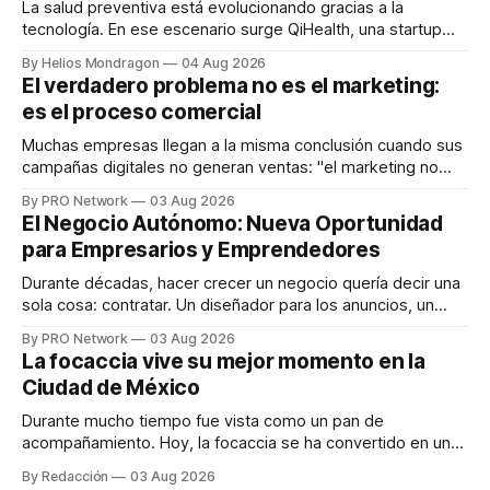
La salud preventiva está evolucionando gracias a la
tecnología. En ese escenario surge QiHealth, una startup
que desarrolla un ecosistema digital capaz de integrar
By Helios Mondragon
04 Aug 2026
dispositivos inteligentes, inteligencia artificial y monitoreo
El verdadero problema no es el marketing:
en tiempo real para ayudar a las personas a tomar mejores
es el proceso comercial
decisiones sobre su salud metabólica. Su propuesta busca
responder
Muchas empresas llegan a la misma conclusión cuando sus
campañas digitales no generan ventas: "el marketing no
funciona". Sin embargo, para Marcelo Gutiérrez, CEO de
By PRO Network
03 Aug 2026
INTERIUS, el problema suele estar en otro lugar. Durante
El Negocio Autónomo: Nueva Oportunidad
una entrevista para el podcast SER PRO, el especialista en
para Empresarios y Emprendedores
marketing digital explicó que
Durante décadas, hacer crecer un negocio quería decir una
sola cosa: contratar. Un diseñador para los anuncios, un
especialista en marketing para las campañas, un copywriter
By PRO Network
03 Aug 2026
para los textos, alguien que supiera de publicidad digital
La focaccia vive su mejor momento en la
para encontrar prospectos, un vendedor para atender
Ciudad de México
llamadas y mensajes, y —con suerte— una persona
Durante mucho tiempo fue vista como un pan de
acompañamiento. Hoy, la focaccia se ha convertido en uno
de los platillos favoritos de quienes buscan cocina
By Redacción
03 Aug 2026
artesanal, ingredientes de calidad y experiencias que