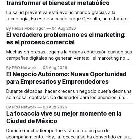
transformar el bienestar metabólico
La salud preventiva está evolucionando gracias a la
tecnología. En ese escenario surge QiHealth, una startup
que desarrolla un ecosistema digital capaz de integrar
By Helios Mondragon
04 Aug 2026
dispositivos inteligentes, inteligencia artificial y monitoreo
El verdadero problema no es el marketing:
en tiempo real para ayudar a las personas a tomar mejores
es el proceso comercial
decisiones sobre su salud metabólica. Su propuesta busca
responder
Muchas empresas llegan a la misma conclusión cuando sus
campañas digitales no generan ventas: "el marketing no
funciona". Sin embargo, para Marcelo Gutiérrez, CEO de
By PRO Network
03 Aug 2026
INTERIUS, el problema suele estar en otro lugar. Durante
El Negocio Autónomo: Nueva Oportunidad
una entrevista para el podcast SER PRO, el especialista en
para Empresarios y Emprendedores
marketing digital explicó que
Durante décadas, hacer crecer un negocio quería decir una
sola cosa: contratar. Un diseñador para los anuncios, un
especialista en marketing para las campañas, un copywriter
By PRO Network
03 Aug 2026
para los textos, alguien que supiera de publicidad digital
La focaccia vive su mejor momento en la
para encontrar prospectos, un vendedor para atender
Ciudad de México
llamadas y mensajes, y —con suerte— una persona
Durante mucho tiempo fue vista como un pan de
acompañamiento. Hoy, la focaccia se ha convertido en uno