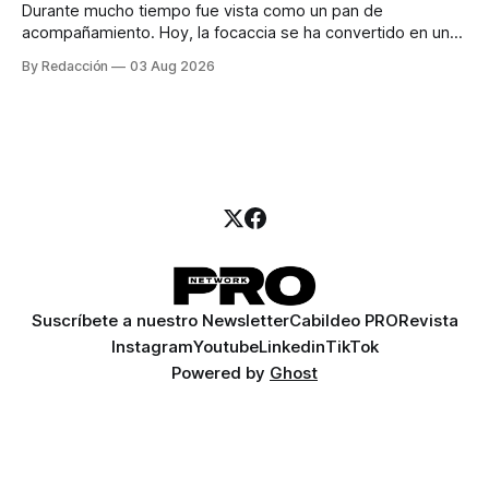
Durante mucho tiempo fue vista como un pan de
acompañamiento. Hoy, la focaccia se ha convertido en uno
de los platillos favoritos de quienes buscan cocina
By Redacción
03 Aug 2026
artesanal, ingredientes de calidad y experiencias que
invitan a compartir alrededor de la mesa. Durante mucho
tiempo, hablar de cocina italiana era siempre de
Suscríbete a nuestro Newsletter
Cabildeo PRO
Revista
Instagram
Youtube
Linkedin
TikTok
Powered by
Ghost