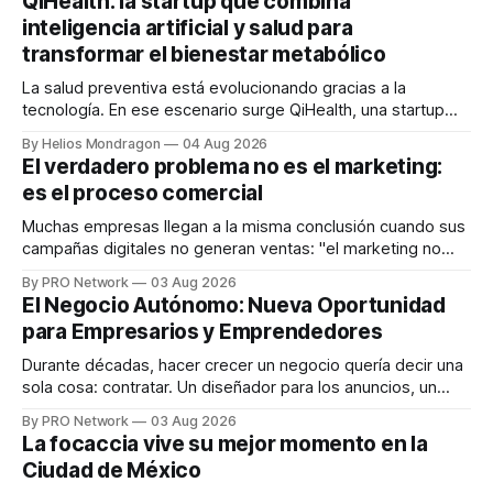
QiHealth: la startup que combina
inteligencia artificial y salud para
transformar el bienestar metabólico
La salud preventiva está evolucionando gracias a la
tecnología. En ese escenario surge QiHealth, una startup
que desarrolla un ecosistema digital capaz de integrar
By Helios Mondragon
04 Aug 2026
dispositivos inteligentes, inteligencia artificial y monitoreo
El verdadero problema no es el marketing:
en tiempo real para ayudar a las personas a tomar mejores
es el proceso comercial
decisiones sobre su salud metabólica. Su propuesta busca
responder
Muchas empresas llegan a la misma conclusión cuando sus
campañas digitales no generan ventas: "el marketing no
funciona". Sin embargo, para Marcelo Gutiérrez, CEO de
By PRO Network
03 Aug 2026
INTERIUS, el problema suele estar en otro lugar. Durante
El Negocio Autónomo: Nueva Oportunidad
una entrevista para el podcast SER PRO, el especialista en
para Empresarios y Emprendedores
marketing digital explicó que
Durante décadas, hacer crecer un negocio quería decir una
sola cosa: contratar. Un diseñador para los anuncios, un
especialista en marketing para las campañas, un copywriter
By PRO Network
03 Aug 2026
para los textos, alguien que supiera de publicidad digital
La focaccia vive su mejor momento en la
para encontrar prospectos, un vendedor para atender
Ciudad de México
llamadas y mensajes, y —con suerte— una persona