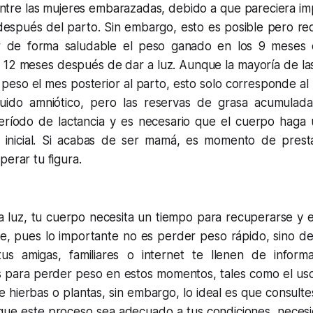
ntre las mujeres embarazadas, debido a que pareciera im
después del parto. Sin embargo, esto es posible pero req
 de forma saludable el peso ganado en los 9 meses
a 12 meses después de dar a luz. Aunque la mayoría de la
peso el mes posterior al parto, esto solo corresponde al
quido amniótico, pero las reservas de grasa acumulad
 período de lactancia y es necesario que el cuerpo haga 
 inicial. Si acabas de ser mamá, es momento de prest
perar tu figura.
 luz, tu cuerpo necesita un tiempo para recuperarse y 
e, pues lo importante no es perder peso rápido, sino de
us amigas, familiares o internet te llenen de informa
para perder peso en estos momentos, tales como el uso
e hierbas o plantas, sin embargo, lo ideal es que consulte
que este proceso sea adecuado a tus condiciones, necesid