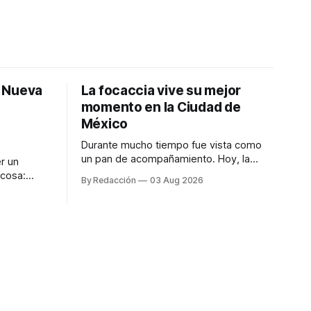
: Nueva
La focaccia vive su mejor
momento en la Ciudad de
México
Durante mucho tiempo fue vista como
un pan de acompañamiento. Hoy, la
r un
focaccia se ha convertido en uno de los
 cosa:
By Redacción
03 Aug 2026
platillos favoritos de quienes buscan
os
cocina artesanal, ingredientes de calidad
marketing
y experiencias que invitan a compartir
iter para
alrededor de la mesa. Durante mucho
a de
tiempo, hablar de cocina italiana era
ar
siempre de
a atender
n suerte—