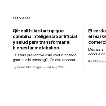
READ MORE
QiHealth: la startup que
El verd
combina inteligencia artificial
el marke
y salud para transformar el
comerci
bienestar metabólico
Muchas emp
conclusió
La salud preventiva está evolucionando
digitales n
gracias a la tecnología. En ese escenario
By PRO Net
marketing 
surge QiHealth, una startup que
By Helios Mondragon
04 Aug 2026
para Marce
desarrolla un ecosistema digital capaz
INTERIUS, 
de integrar dispositivos inteligentes,
otro lugar. Durante una entrevista para el
inteligencia artificial y monitoreo en
podcast SE
tiempo real para ayudar a las personas a
marketing d
tomar mejores decisiones sobre su
salud metabólica. Su propuesta busca
responder