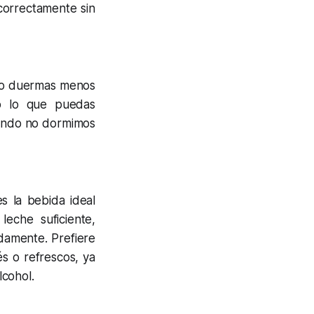
correctamente sin
do duermas menos
do lo que puedas
uando no dormimos
s la bebida ideal
eche suficiente,
damente. Prefiere
és o refrescos, ya
lcohol.