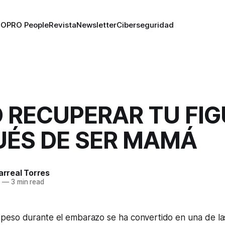
RO
PRO People
Revista
Newsletter
Ciberseguridad
 RECUPERAR TU FIG
UÉS DE SER MAMÁ
larreal Torres
8
—
3 min read
 peso durante el embarazo se ha convertido en una de l