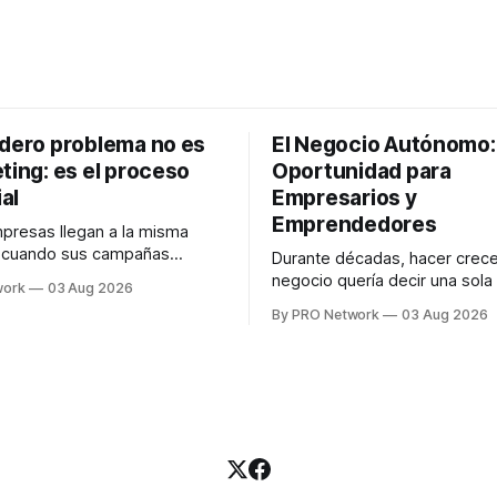
adero problema no es
El Negocio Autónomo
ting: es el proceso
Oportunidad para
al
Empresarios y
Emprendedores
resas llegan a la misma
n cuando sus campañas
Durante décadas, hacer crece
o generan ventas: "el
negocio quería decir una sola
work
03 Aug 2026
no funciona". Sin embargo,
contratar. Un diseñador para l
By PRO Network
03 Aug 2026
lo Gutiérrez, CEO de
anuncios, un especialista en 
el problema suele estar en
para las campañas, un copywr
los textos, alguien que supier
R PRO, el especialista en
publicidad digital para encontr
igital explicó que
prospectos, un vendedor par
llamadas y mensajes, y —co
una persona