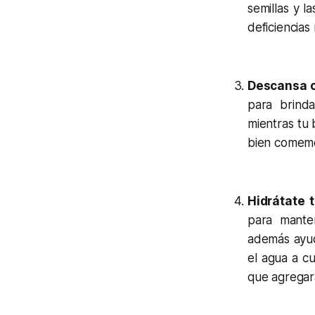
semillas y l
deficiencias
Descansa 
para brind
mientras tu
bien comem
Hidrátate 
para manten
además ayud
el agua a cu
que agregará