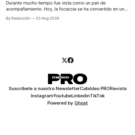
Durante mucho tiempo fue vista como un pan de
acompañamiento. Hoy, la focaccia se ha convertido en uno
de los platillos favoritos de quienes buscan cocina
By Redacción
03 Aug 2026
artesanal, ingredientes de calidad y experiencias que
invitan a compartir alrededor de la mesa. Durante mucho
tiempo, hablar de cocina italiana era siempre de
Suscríbete a nuestro Newsletter
Cabildeo PRO
Revista
Instagram
Youtube
Linkedin
TikTok
Powered by
Ghost