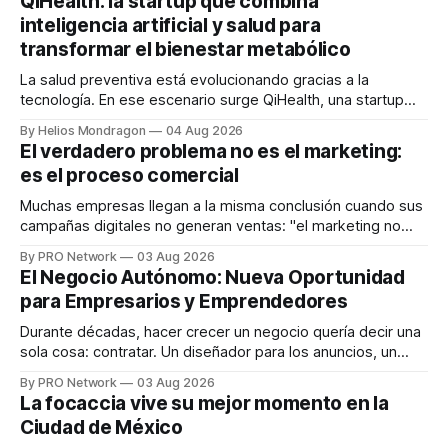
QiHealth: la startup que combina
inteligencia artificial y salud para
transformar el bienestar metabólico
La salud preventiva está evolucionando gracias a la
tecnología. En ese escenario surge QiHealth, una startup
que desarrolla un ecosistema digital capaz de integrar
By Helios Mondragon
04 Aug 2026
dispositivos inteligentes, inteligencia artificial y monitoreo
El verdadero problema no es el marketing:
en tiempo real para ayudar a las personas a tomar mejores
es el proceso comercial
decisiones sobre su salud metabólica. Su propuesta busca
responder
Muchas empresas llegan a la misma conclusión cuando sus
campañas digitales no generan ventas: "el marketing no
funciona". Sin embargo, para Marcelo Gutiérrez, CEO de
By PRO Network
03 Aug 2026
INTERIUS, el problema suele estar en otro lugar. Durante
El Negocio Autónomo: Nueva Oportunidad
una entrevista para el podcast SER PRO, el especialista en
para Empresarios y Emprendedores
marketing digital explicó que
Durante décadas, hacer crecer un negocio quería decir una
sola cosa: contratar. Un diseñador para los anuncios, un
especialista en marketing para las campañas, un copywriter
By PRO Network
03 Aug 2026
para los textos, alguien que supiera de publicidad digital
La focaccia vive su mejor momento en la
para encontrar prospectos, un vendedor para atender
Ciudad de México
llamadas y mensajes, y —con suerte— una persona