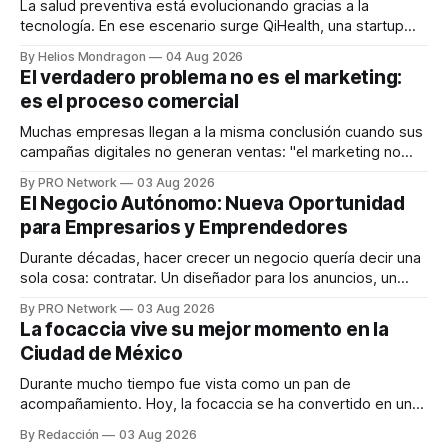
La salud preventiva está evolucionando gracias a la
tecnología. En ese escenario surge QiHealth, una startup
que desarrolla un ecosistema digital capaz de integrar
By Helios Mondragon
04 Aug 2026
dispositivos inteligentes, inteligencia artificial y monitoreo
El verdadero problema no es el marketing:
en tiempo real para ayudar a las personas a tomar mejores
es el proceso comercial
decisiones sobre su salud metabólica. Su propuesta busca
responder
Muchas empresas llegan a la misma conclusión cuando sus
campañas digitales no generan ventas: "el marketing no
funciona". Sin embargo, para Marcelo Gutiérrez, CEO de
By PRO Network
03 Aug 2026
INTERIUS, el problema suele estar en otro lugar. Durante
El Negocio Autónomo: Nueva Oportunidad
una entrevista para el podcast SER PRO, el especialista en
para Empresarios y Emprendedores
marketing digital explicó que
Durante décadas, hacer crecer un negocio quería decir una
sola cosa: contratar. Un diseñador para los anuncios, un
especialista en marketing para las campañas, un copywriter
By PRO Network
03 Aug 2026
para los textos, alguien que supiera de publicidad digital
La focaccia vive su mejor momento en la
para encontrar prospectos, un vendedor para atender
Ciudad de México
llamadas y mensajes, y —con suerte— una persona
Durante mucho tiempo fue vista como un pan de
acompañamiento. Hoy, la focaccia se ha convertido en uno
de los platillos favoritos de quienes buscan cocina
By Redacción
03 Aug 2026
artesanal, ingredientes de calidad y experiencias que