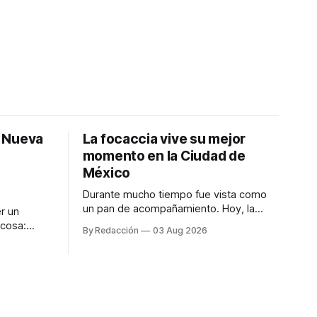
: Nueva
La focaccia vive su mejor
momento en la Ciudad de
México
Durante mucho tiempo fue vista como
un pan de acompañamiento. Hoy, la
r un
focaccia se ha convertido en uno de los
 cosa:
By Redacción
03 Aug 2026
platillos favoritos de quienes buscan
os
cocina artesanal, ingredientes de calidad
marketing
y experiencias que invitan a compartir
iter para
alrededor de la mesa. Durante mucho
a de
tiempo, hablar de cocina italiana era
ar
siempre de
a atender