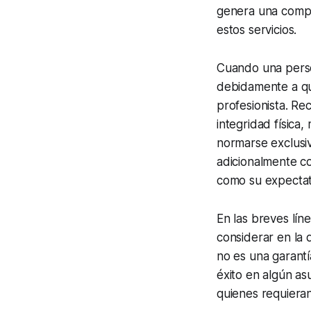
genera una compe
estos servicios.
Cuando una perso
debidamente a qu
profesionista. Re
integridad física
normarse exclusi
adicionalmente co
como su expectati
En las breves lín
considerar en la 
no es una garantí
éxito en algún as
quienes requieran