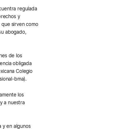
ncuentra regulada
derechos y
s que sirven como
 su abogado,
nes de los
rencia obligada
exicana Colegio
sional-bma).
amente los
y a nuestra
a y en algunos