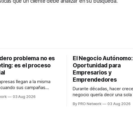
sticas que un cliente debe analizar en su búsqueda.
adero problema no es
El Negocio Autónomo
ting: es el proceso
Oportunidad para
al
Empresarios y
Emprendedores
resas llegan a la misma
n cuando sus campañas
Durante décadas, hacer crece
o generan ventas: "el
negocio quería decir una sola
work
03 Aug 2026
no funciona". Sin embargo,
contratar. Un diseñador para l
By PRO Network
03 Aug 2026
lo Gutiérrez, CEO de
anuncios, un especialista en 
el problema suele estar en
para las campañas, un copywr
los textos, alguien que supier
R PRO, el especialista en
publicidad digital para encontr
igital explicó que
prospectos, un vendedor par