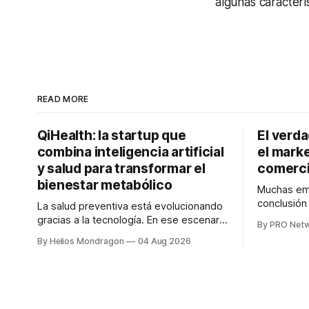
algunas caracterí
READ MORE
QiHealth: la startup que
El verd
combina inteligencia artificial
el marke
y salud para transformar el
comerci
bienestar metabólico
Muchas emp
conclusió
La salud preventiva está evolucionando
digitales n
gracias a la tecnología. En ese escenario
By PRO Net
marketing 
surge QiHealth, una startup que
By Helios Mondragon
04 Aug 2026
para Marce
desarrolla un ecosistema digital capaz
INTERIUS, 
de integrar dispositivos inteligentes,
otro lugar. Durante una entrevista para el
inteligencia artificial y monitoreo en
podcast SE
tiempo real para ayudar a las personas a
marketing d
tomar mejores decisiones sobre su