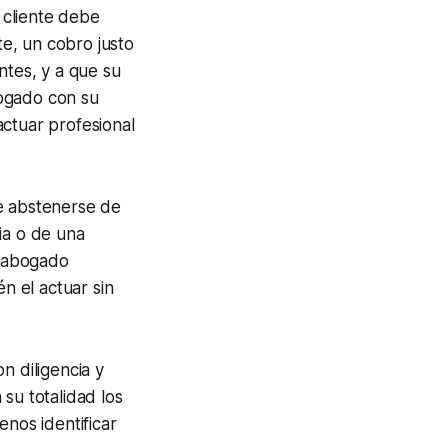
l cliente debe
te, un cobro justo
ntes, y a que su
bogado con su
actuar profesional
be abstenerse de
ia o de una
l abogado
n el actuar sin
n diligencia y
su totalidad los
enos identificar