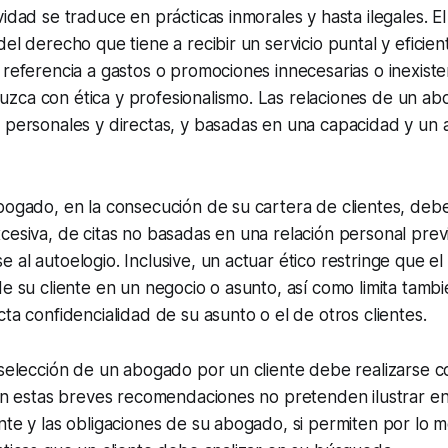
vidad se traduce en prácticas inmorales y hasta ilegales. E
del derecho que tiene a recibir un servicio puntal y eficien
 referencia a gastos o promociones innecesarias o inexiste
zca con ética y profesionalismo. Las relaciones de un a
 personales y directas, y basadas en una capacidad y un 
abogado, en la consecución de su cartera de clientes, de
cesiva, de citas no basadas en una relación personal prev
 al autoelogio. Inclusive, un actuar ético restringe que e
de su cliente en un negocio o asunto, así como limita tambié
cta confidencialidad de su asunto o el de otros clientes.
 selección de un abogado por un cliente debe realizarse co
ien estas breves recomendaciones no pretenden ilustrar en 
nte y las obligaciones de su abogado, si permiten por lo m