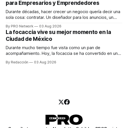
para Empresarios y Emprendedores
marketing digital explicó que
Durante décadas, hacer crecer un negocio quería decir una
sola cosa: contratar. Un diseñador para los anuncios, un
especialista en marketing para las campañas, un copywriter
By PRO Network
03 Aug 2026
para los textos, alguien que supiera de publicidad digital
La focaccia vive su mejor momento en la
para encontrar prospectos, un vendedor para atender
Ciudad de México
llamadas y mensajes, y —con suerte— una persona
Durante mucho tiempo fue vista como un pan de
acompañamiento. Hoy, la focaccia se ha convertido en uno
de los platillos favoritos de quienes buscan cocina
By Redacción
03 Aug 2026
artesanal, ingredientes de calidad y experiencias que
invitan a compartir alrededor de la mesa. Durante mucho
tiempo, hablar de cocina italiana era siempre de