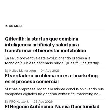
READ MORE
QiHealth: la startup que combina
inteligencia artificial y salud para
transformar el bienestar metabólico
La salud preventiva está evolucionando gracias a la
tecnología. En ese escenario surge QiHealth, una startup
que desarrolla un ecosistema digital capaz de integrar
By Helios Mondragon
04 Aug 2026
dispositivos inteligentes, inteligencia artificial y monitoreo
El verdadero problema no es el marketing:
en tiempo real para ayudar a las personas a tomar mejores
es el proceso comercial
decisiones sobre su salud metabólica. Su propuesta busca
responder
Muchas empresas llegan a la misma conclusión cuando sus
campañas digitales no generan ventas: "el marketing no
funciona". Sin embargo, para Marcelo Gutiérrez, CEO de
By PRO Network
03 Aug 2026
INTERIUS, el problema suele estar en otro lugar. Durante
El Negocio Autónomo: Nueva Oportunidad
una entrevista para el podcast SER PRO, el especialista en