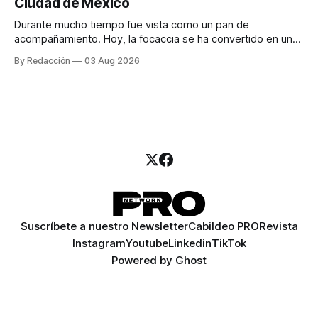
Ciudad de México
llamadas y mensajes, y —con suerte— una persona
Durante mucho tiempo fue vista como un pan de
acompañamiento. Hoy, la focaccia se ha convertido en uno
de los platillos favoritos de quienes buscan cocina
By Redacción
03 Aug 2026
artesanal, ingredientes de calidad y experiencias que
invitan a compartir alrededor de la mesa. Durante mucho
tiempo, hablar de cocina italiana era siempre de
Suscríbete a nuestro Newsletter
Cabildeo PRO
Revista
Instagram
Youtube
Linkedin
TikTok
Powered by
Ghost