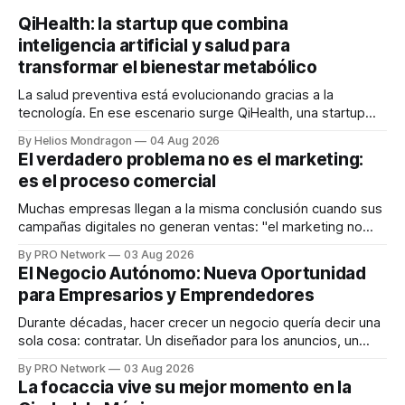
QiHealth: la startup que combina
inteligencia artificial y salud para
transformar el bienestar metabólico
La salud preventiva está evolucionando gracias a la
tecnología. En ese escenario surge QiHealth, una startup
que desarrolla un ecosistema digital capaz de integrar
By Helios Mondragon
04 Aug 2026
dispositivos inteligentes, inteligencia artificial y monitoreo
El verdadero problema no es el marketing:
en tiempo real para ayudar a las personas a tomar mejores
es el proceso comercial
decisiones sobre su salud metabólica. Su propuesta busca
responder
Muchas empresas llegan a la misma conclusión cuando sus
campañas digitales no generan ventas: "el marketing no
funciona". Sin embargo, para Marcelo Gutiérrez, CEO de
By PRO Network
03 Aug 2026
INTERIUS, el problema suele estar en otro lugar. Durante
El Negocio Autónomo: Nueva Oportunidad
una entrevista para el podcast SER PRO, el especialista en
para Empresarios y Emprendedores
marketing digital explicó que
Durante décadas, hacer crecer un negocio quería decir una
sola cosa: contratar. Un diseñador para los anuncios, un
especialista en marketing para las campañas, un copywriter
By PRO Network
03 Aug 2026
para los textos, alguien que supiera de publicidad digital
La focaccia vive su mejor momento en la
para encontrar prospectos, un vendedor para atender