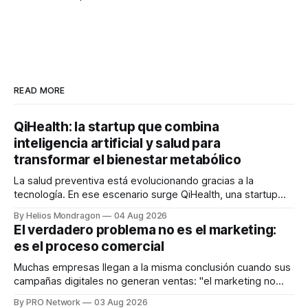
READ MORE
QiHealth: la startup que combina
inteligencia artificial y salud para
transformar el bienestar metabólico
La salud preventiva está evolucionando gracias a la
tecnología. En ese escenario surge QiHealth, una startup
que desarrolla un ecosistema digital capaz de integrar
By Helios Mondragon
04 Aug 2026
dispositivos inteligentes, inteligencia artificial y monitoreo
El verdadero problema no es el marketing:
en tiempo real para ayudar a las personas a tomar mejores
es el proceso comercial
decisiones sobre su salud metabólica. Su propuesta busca
responder
Muchas empresas llegan a la misma conclusión cuando sus
campañas digitales no generan ventas: "el marketing no
funciona". Sin embargo, para Marcelo Gutiérrez, CEO de
By PRO Network
03 Aug 2026