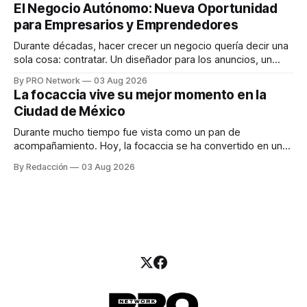
INTERIUS, el problema suele estar en otro lugar. Durante
El Negocio Autónomo: Nueva Oportunidad
una entrevista para el podcast SER PRO, el especialista en
para Empresarios y Emprendedores
marketing digital explicó que
Durante décadas, hacer crecer un negocio quería decir una
sola cosa: contratar. Un diseñador para los anuncios, un
especialista en marketing para las campañas, un copywriter
By PRO Network
03 Aug 2026
para los textos, alguien que supiera de publicidad digital
La focaccia vive su mejor momento en la
para encontrar prospectos, un vendedor para atender
Ciudad de México
llamadas y mensajes, y —con suerte— una persona
Durante mucho tiempo fue vista como un pan de
acompañamiento. Hoy, la focaccia se ha convertido en uno
de los platillos favoritos de quienes buscan cocina
By Redacción
03 Aug 2026
artesanal, ingredientes de calidad y experiencias que
invitan a compartir alrededor de la mesa. Durante mucho
tiempo, hablar de cocina italiana era siempre de