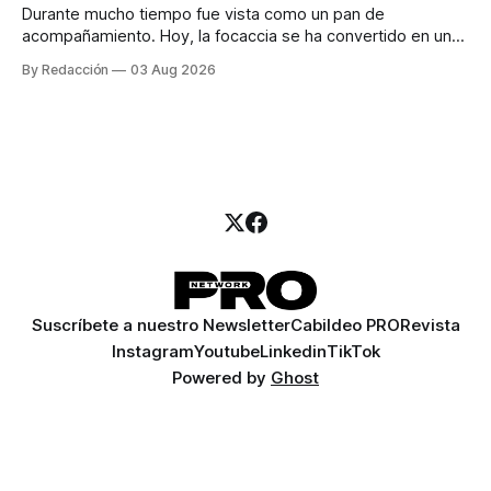
Durante mucho tiempo fue vista como un pan de
acompañamiento. Hoy, la focaccia se ha convertido en uno
de los platillos favoritos de quienes buscan cocina
By Redacción
03 Aug 2026
artesanal, ingredientes de calidad y experiencias que
invitan a compartir alrededor de la mesa. Durante mucho
tiempo, hablar de cocina italiana era siempre de
Suscríbete a nuestro Newsletter
Cabildeo PRO
Revista
Instagram
Youtube
Linkedin
TikTok
Powered by
Ghost