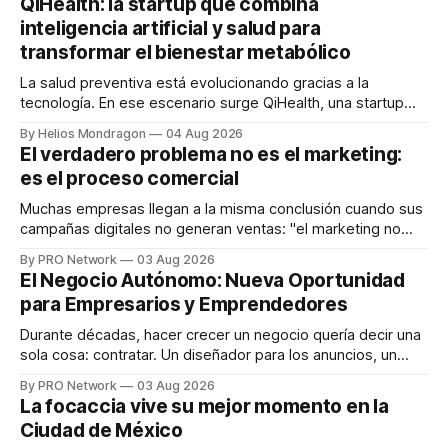
QiHealth: la startup que combina
inteligencia artificial y salud para
transformar el bienestar metabólico
La salud preventiva está evolucionando gracias a la
tecnología. En ese escenario surge QiHealth, una startup
que desarrolla un ecosistema digital capaz de integrar
By Helios Mondragon
04 Aug 2026
dispositivos inteligentes, inteligencia artificial y monitoreo
El verdadero problema no es el marketing:
en tiempo real para ayudar a las personas a tomar mejores
es el proceso comercial
decisiones sobre su salud metabólica. Su propuesta busca
responder
Muchas empresas llegan a la misma conclusión cuando sus
campañas digitales no generan ventas: "el marketing no
funciona". Sin embargo, para Marcelo Gutiérrez, CEO de
By PRO Network
03 Aug 2026
INTERIUS, el problema suele estar en otro lugar. Durante
El Negocio Autónomo: Nueva Oportunidad
una entrevista para el podcast SER PRO, el especialista en
para Empresarios y Emprendedores
marketing digital explicó que
Durante décadas, hacer crecer un negocio quería decir una
sola cosa: contratar. Un diseñador para los anuncios, un
especialista en marketing para las campañas, un copywriter
By PRO Network
03 Aug 2026
para los textos, alguien que supiera de publicidad digital
La focaccia vive su mejor momento en la
para encontrar prospectos, un vendedor para atender
Ciudad de México
llamadas y mensajes, y —con suerte— una persona