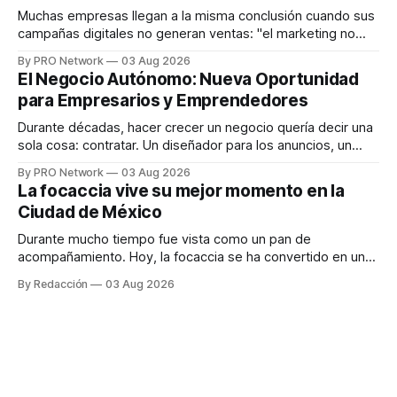
responder
Muchas empresas llegan a la misma conclusión cuando sus
campañas digitales no generan ventas: "el marketing no
funciona". Sin embargo, para Marcelo Gutiérrez, CEO de
By PRO Network
03 Aug 2026
INTERIUS, el problema suele estar en otro lugar. Durante
El Negocio Autónomo: Nueva Oportunidad
una entrevista para el podcast SER PRO, el especialista en
para Empresarios y Emprendedores
marketing digital explicó que
Durante décadas, hacer crecer un negocio quería decir una
sola cosa: contratar. Un diseñador para los anuncios, un
especialista en marketing para las campañas, un copywriter
By PRO Network
03 Aug 2026
para los textos, alguien que supiera de publicidad digital
La focaccia vive su mejor momento en la
para encontrar prospectos, un vendedor para atender
Ciudad de México
llamadas y mensajes, y —con suerte— una persona
Durante mucho tiempo fue vista como un pan de
acompañamiento. Hoy, la focaccia se ha convertido en uno
de los platillos favoritos de quienes buscan cocina
By Redacción
03 Aug 2026
artesanal, ingredientes de calidad y experiencias que
invitan a compartir alrededor de la mesa. Durante mucho
tiempo, hablar de cocina italiana era siempre de