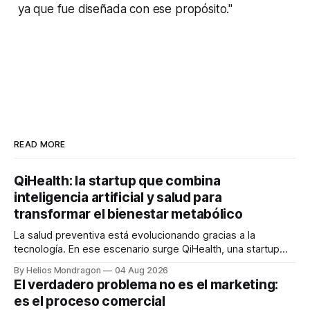
ya que fue diseñada con ese propósito."
READ MORE
QiHealth: la startup que combina
inteligencia artificial y salud para
transformar el bienestar metabólico
La salud preventiva está evolucionando gracias a la
tecnología. En ese escenario surge QiHealth, una startup
que desarrolla un ecosistema digital capaz de integrar
By Helios Mondragon
04 Aug 2026
dispositivos inteligentes, inteligencia artificial y monitoreo
El verdadero problema no es el marketing:
en tiempo real para ayudar a las personas a tomar mejores
es el proceso comercial
decisiones sobre su salud metabólica. Su propuesta busca