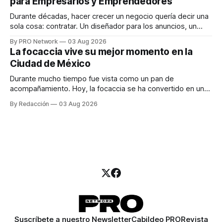
para Empresarios y Emprendedores
marketing digital explicó que
Durante décadas, hacer crecer un negocio quería decir una
sola cosa: contratar. Un diseñador para los anuncios, un
especialista en marketing para las campañas, un copywriter
By PRO Network
03 Aug 2026
para los textos, alguien que supiera de publicidad digital
La focaccia vive su mejor momento en la
para encontrar prospectos, un vendedor para atender
Ciudad de México
llamadas y mensajes, y —con suerte— una persona
Durante mucho tiempo fue vista como un pan de
acompañamiento. Hoy, la focaccia se ha convertido en uno
de los platillos favoritos de quienes buscan cocina
By Redacción
03 Aug 2026
artesanal, ingredientes de calidad y experiencias que
invitan a compartir alrededor de la mesa. Durante mucho
tiempo, hablar de cocina italiana era siempre de
Suscríbete a nuestro Newsletter
Cabildeo PRO
Revista