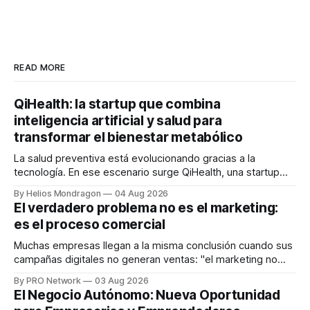
READ MORE
QiHealth: la startup que combina
inteligencia artificial y salud para
transformar el bienestar metabólico
La salud preventiva está evolucionando gracias a la
tecnología. En ese escenario surge QiHealth, una startup
que desarrolla un ecosistema digital capaz de integrar
By Helios Mondragon
04 Aug 2026
dispositivos inteligentes, inteligencia artificial y monitoreo
El verdadero problema no es el marketing:
en tiempo real para ayudar a las personas a tomar mejores
es el proceso comercial
decisiones sobre su salud metabólica. Su propuesta busca
responder
Muchas empresas llegan a la misma conclusión cuando sus
campañas digitales no generan ventas: "el marketing no
funciona". Sin embargo, para Marcelo Gutiérrez, CEO de
By PRO Network
03 Aug 2026
INTERIUS, el problema suele estar en otro lugar. Durante
El Negocio Autónomo: Nueva Oportunidad
una entrevista para el podcast SER PRO, el especialista en