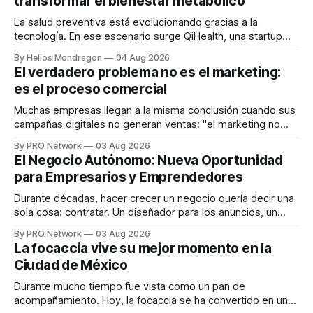
transformar el bienestar metabólico
La salud preventiva está evolucionando gracias a la
tecnología. En ese escenario surge QiHealth, una startup
que desarrolla un ecosistema digital capaz de integrar
By Helios Mondragon
04 Aug 2026
dispositivos inteligentes, inteligencia artificial y monitoreo
El verdadero problema no es el marketing:
en tiempo real para ayudar a las personas a tomar mejores
es el proceso comercial
decisiones sobre su salud metabólica. Su propuesta busca
responder
Muchas empresas llegan a la misma conclusión cuando sus
campañas digitales no generan ventas: "el marketing no
funciona". Sin embargo, para Marcelo Gutiérrez, CEO de
By PRO Network
03 Aug 2026
INTERIUS, el problema suele estar en otro lugar. Durante
El Negocio Autónomo: Nueva Oportunidad
una entrevista para el podcast SER PRO, el especialista en
para Empresarios y Emprendedores
marketing digital explicó que
Durante décadas, hacer crecer un negocio quería decir una
sola cosa: contratar. Un diseñador para los anuncios, un
especialista en marketing para las campañas, un copywriter
By PRO Network
03 Aug 2026
para los textos, alguien que supiera de publicidad digital
La focaccia vive su mejor momento en la
para encontrar prospectos, un vendedor para atender
Ciudad de México
llamadas y mensajes, y —con suerte— una persona
Durante mucho tiempo fue vista como un pan de
acompañamiento. Hoy, la focaccia se ha convertido en uno