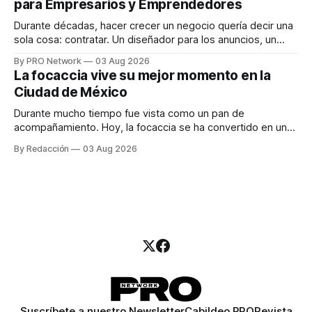
para Empresarios y Emprendedores
marketing digital explicó que
Durante décadas, hacer crecer un negocio quería decir una
sola cosa: contratar. Un diseñador para los anuncios, un
especialista en marketing para las campañas, un copywriter
By PRO Network
03 Aug 2026
para los textos, alguien que supiera de publicidad digital
La focaccia vive su mejor momento en la
para encontrar prospectos, un vendedor para atender
Ciudad de México
llamadas y mensajes, y —con suerte— una persona
Durante mucho tiempo fue vista como un pan de
acompañamiento. Hoy, la focaccia se ha convertido en uno
de los platillos favoritos de quienes buscan cocina
By Redacción
03 Aug 2026
artesanal, ingredientes de calidad y experiencias que
invitan a compartir alrededor de la mesa. Durante mucho
tiempo, hablar de cocina italiana era siempre de
Suscríbete a nuestro Newsletter
Cabildeo PRO
Revista