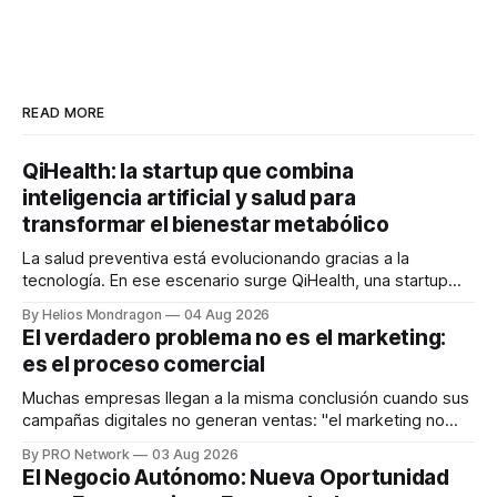
READ MORE
QiHealth: la startup que combina
inteligencia artificial y salud para
transformar el bienestar metabólico
La salud preventiva está evolucionando gracias a la
tecnología. En ese escenario surge QiHealth, una startup
que desarrolla un ecosistema digital capaz de integrar
By Helios Mondragon
04 Aug 2026
dispositivos inteligentes, inteligencia artificial y monitoreo
El verdadero problema no es el marketing:
en tiempo real para ayudar a las personas a tomar mejores
es el proceso comercial
decisiones sobre su salud metabólica. Su propuesta busca
responder
Muchas empresas llegan a la misma conclusión cuando sus
campañas digitales no generan ventas: "el marketing no
funciona". Sin embargo, para Marcelo Gutiérrez, CEO de
By PRO Network
03 Aug 2026
INTERIUS, el problema suele estar en otro lugar. Durante
El Negocio Autónomo: Nueva Oportunidad
una entrevista para el podcast SER PRO, el especialista en