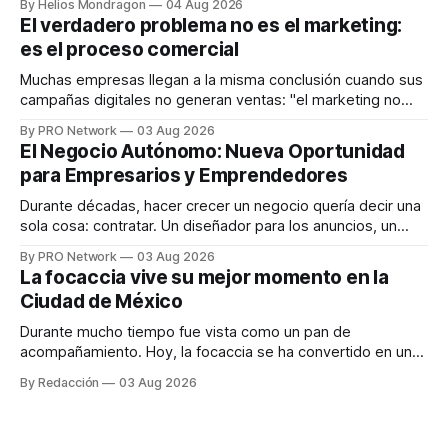
By Helios Mondragon
04 Aug 2026
dispositivos inteligentes, inteligencia artificial y monitoreo
El verdadero problema no es el marketing:
en tiempo real para ayudar a las personas a tomar mejores
es el proceso comercial
decisiones sobre su salud metabólica. Su propuesta busca
responder
Muchas empresas llegan a la misma conclusión cuando sus
campañas digitales no generan ventas: "el marketing no
funciona". Sin embargo, para Marcelo Gutiérrez, CEO de
By PRO Network
03 Aug 2026
INTERIUS, el problema suele estar en otro lugar. Durante
El Negocio Autónomo: Nueva Oportunidad
una entrevista para el podcast SER PRO, el especialista en
para Empresarios y Emprendedores
marketing digital explicó que
Durante décadas, hacer crecer un negocio quería decir una
sola cosa: contratar. Un diseñador para los anuncios, un
especialista en marketing para las campañas, un copywriter
By PRO Network
03 Aug 2026
para los textos, alguien que supiera de publicidad digital
La focaccia vive su mejor momento en la
para encontrar prospectos, un vendedor para atender
Ciudad de México
llamadas y mensajes, y —con suerte— una persona
Durante mucho tiempo fue vista como un pan de
acompañamiento. Hoy, la focaccia se ha convertido en uno
de los platillos favoritos de quienes buscan cocina
By Redacción
03 Aug 2026
artesanal, ingredientes de calidad y experiencias que
invitan a compartir alrededor de la mesa. Durante mucho
tiempo, hablar de cocina italiana era siempre de