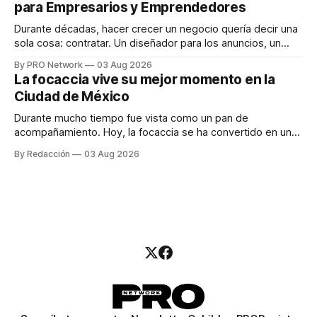
para Empresarios y Emprendedores
marketing digital explicó que
Durante décadas, hacer crecer un negocio quería decir una
sola cosa: contratar. Un diseñador para los anuncios, un
especialista en marketing para las campañas, un copywriter
By PRO Network
03 Aug 2026
para los textos, alguien que supiera de publicidad digital
La focaccia vive su mejor momento en la
para encontrar prospectos, un vendedor para atender
Ciudad de México
llamadas y mensajes, y —con suerte— una persona
Durante mucho tiempo fue vista como un pan de
acompañamiento. Hoy, la focaccia se ha convertido en uno
de los platillos favoritos de quienes buscan cocina
By Redacción
03 Aug 2026
artesanal, ingredientes de calidad y experiencias que
invitan a compartir alrededor de la mesa. Durante mucho
tiempo, hablar de cocina italiana era siempre de