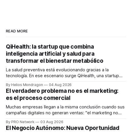
READ MORE
QiHealth: la startup que combina
inteligencia artificial y salud para
transformar el bienestar metabólico
La salud preventiva está evolucionando gracias a la
tecnología. En ese escenario surge QiHealth, una startup
que desarrolla un ecosistema digital capaz de integrar
By Helios Mondragon
04 Aug 2026
dispositivos inteligentes, inteligencia artificial y monitoreo
El verdadero problema no es el marketing:
en tiempo real para ayudar a las personas a tomar mejores
es el proceso comercial
decisiones sobre su salud metabólica. Su propuesta busca
responder
Muchas empresas llegan a la misma conclusión cuando sus
campañas digitales no generan ventas: "el marketing no
funciona". Sin embargo, para Marcelo Gutiérrez, CEO de
By PRO Network
03 Aug 2026
INTERIUS, el problema suele estar en otro lugar. Durante
El Negocio Autónomo: Nueva Oportunidad
una entrevista para el podcast SER PRO, el especialista en