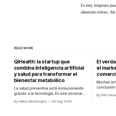
Es muy temprano para 
altamente exitoso. Si
READ MORE
QiHealth: la startup que
El verd
combina inteligencia artificial
el marke
y salud para transformar el
comerci
bienestar metabólico
Muchas emp
conclusió
La salud preventiva está evolucionando
digitales n
gracias a la tecnología. En ese escenario
By PRO Net
marketing 
surge QiHealth, una startup que
By Helios Mondragon
04 Aug 2026
para Marce
desarrolla un ecosistema digital capaz
INTERIUS, 
de integrar dispositivos inteligentes,
otro lugar. Durante una entrevista para el
inteligencia artificial y monitoreo en