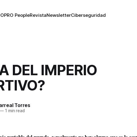
RO
PRO People
Revista
Newsletter
Ciberseguridad
A DEL IMPERIO
RTIVO?
larreal Torres
—
1 min read