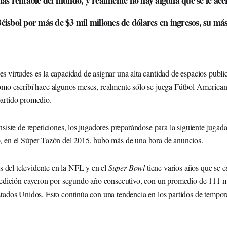
ás rentable del mundo, y realmente no hay alguna que se le ace
éisbol por más de $3 mil millones de dólares en ingresos, su má
 virtudes es la capacidad de asignar una alta cantidad de espacios public
omo escribí hace algunos meses, realmente sólo se juega Fútbol America
artido promedio.
onsiste de repeticiones, los jugadores preparándose para la siguiente j
, en el Súper Tazón del 2015, hubo más de una hora de anuncios.
rés del televidente en la NFL y en el
Super Bowl
tiene varios años que se e
 edición cayeron por segundo año consecutivo, con un promedio de 111 m
stados Unidos. Esto continúa con una tendencia en los partidos de tempor