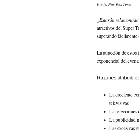
Fuente: New York Times
¿Estarán relacionadas
atractivos del Súper 
superando fácilmente 
La atracción de estos 
exponencial del event
Razones atribuibles
La creciente co
televisivas
Las elecciones 
La publicidad n
Las excesivas re