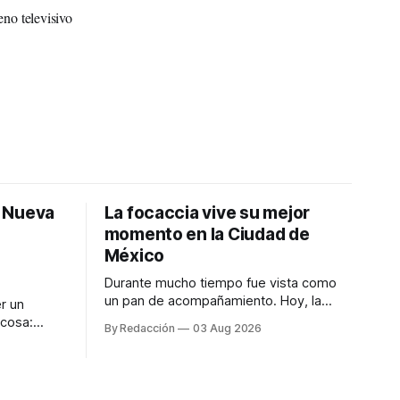
no televisivo
: Nueva
La focaccia vive su mejor
momento en la Ciudad de
México
Durante mucho tiempo fue vista como
un pan de acompañamiento. Hoy, la
r un
focaccia se ha convertido en uno de los
 cosa:
By Redacción
03 Aug 2026
platillos favoritos de quienes buscan
os
cocina artesanal, ingredientes de calidad
marketing
y experiencias que invitan a compartir
iter para
alrededor de la mesa. Durante mucho
a de