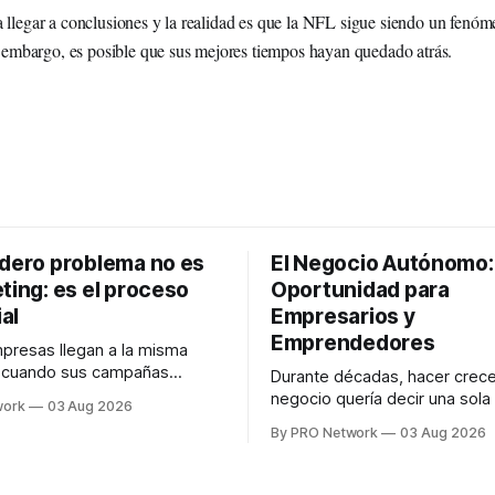
llegar a conclusiones y la realidad es que la NFL sigue siendo un fenóme
n embargo, es posible que sus mejores tiempos hayan quedado atrás.
adero problema no es
El Negocio Autónomo
ting: es el proceso
Oportunidad para
al
Empresarios y
Emprendedores
resas llegan a la misma
n cuando sus campañas
Durante décadas, hacer crece
o generan ventas: "el
negocio quería decir una sola
work
03 Aug 2026
no funciona". Sin embargo,
contratar. Un diseñador para l
By PRO Network
03 Aug 2026
lo Gutiérrez, CEO de
anuncios, un especialista en 
el problema suele estar en
para las campañas, un copywr
los textos, alguien que supier