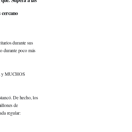
rque. Supera a las
s cercano
itarios durante sus
no durante poco más
ugada y MUCHOS
stancó. De hecho, los
illones de
ada regular: