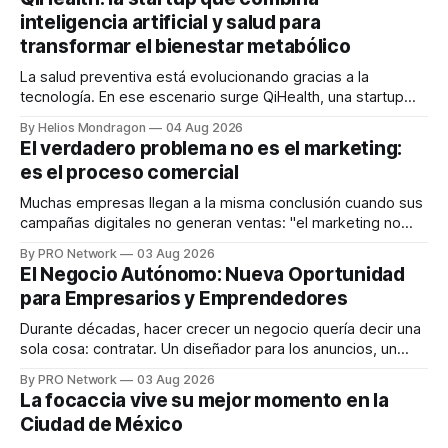
inteligencia artificial y salud para
transformar el bienestar metabólico
La salud preventiva está evolucionando gracias a la
tecnología. En ese escenario surge QiHealth, una startup
que desarrolla un ecosistema digital capaz de integrar
By Helios Mondragon
04 Aug 2026
dispositivos inteligentes, inteligencia artificial y monitoreo
El verdadero problema no es el marketing:
en tiempo real para ayudar a las personas a tomar mejores
es el proceso comercial
decisiones sobre su salud metabólica. Su propuesta busca
responder
Muchas empresas llegan a la misma conclusión cuando sus
campañas digitales no generan ventas: "el marketing no
funciona". Sin embargo, para Marcelo Gutiérrez, CEO de
By PRO Network
03 Aug 2026
INTERIUS, el problema suele estar en otro lugar. Durante
El Negocio Autónomo: Nueva Oportunidad
una entrevista para el podcast SER PRO, el especialista en
para Empresarios y Emprendedores
marketing digital explicó que
Durante décadas, hacer crecer un negocio quería decir una
sola cosa: contratar. Un diseñador para los anuncios, un
especialista en marketing para las campañas, un copywriter
By PRO Network
03 Aug 2026
para los textos, alguien que supiera de publicidad digital
La focaccia vive su mejor momento en la
para encontrar prospectos, un vendedor para atender
Ciudad de México
llamadas y mensajes, y —con suerte— una persona