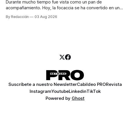
Durante mucho tiempo fue vista como un pan de
acompañamiento. Hoy, la focaccia se ha convertido en uno
de los platillos favoritos de quienes buscan cocina
By Redacción
03 Aug 2026
artesanal, ingredientes de calidad y experiencias que
invitan a compartir alrededor de la mesa. Durante mucho
tiempo, hablar de cocina italiana era siempre de
Suscríbete a nuestro Newsletter
Cabildeo PRO
Revista
Instagram
Youtube
Linkedin
TikTok
Powered by
Ghost