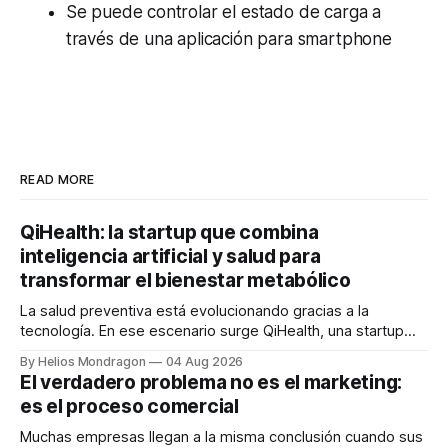
Se puede controlar el estado de carga a
través de una aplicación para
smartphone
READ MORE
QiHealth: la startup que combina
inteligencia artificial y salud para
transformar el bienestar metabólico
La salud preventiva está evolucionando gracias a la
tecnología. En ese escenario surge QiHealth, una startup
que desarrolla un ecosistema digital capaz de integrar
By Helios Mondragon
04 Aug 2026
dispositivos inteligentes, inteligencia artificial y monitoreo
El verdadero problema no es el marketing:
en tiempo real para ayudar a las personas a tomar mejores
es el proceso comercial
decisiones sobre su salud metabólica. Su propuesta busca
responder
Muchas empresas llegan a la misma conclusión cuando sus