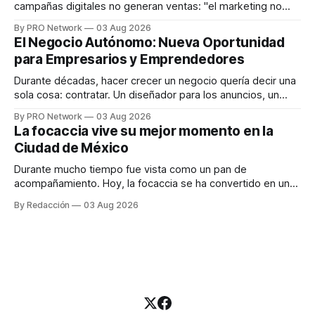
campañas digitales no generan ventas: "el marketing no
funciona". Sin embargo, para Marcelo Gutiérrez, CEO de
By PRO Network
03 Aug 2026
INTERIUS, el problema suele estar en otro lugar. Durante
El Negocio Autónomo: Nueva Oportunidad
una entrevista para el podcast SER PRO, el especialista en
para Empresarios y Emprendedores
marketing digital explicó que
Durante décadas, hacer crecer un negocio quería decir una
sola cosa: contratar. Un diseñador para los anuncios, un
especialista en marketing para las campañas, un copywriter
By PRO Network
03 Aug 2026
para los textos, alguien que supiera de publicidad digital
La focaccia vive su mejor momento en la
para encontrar prospectos, un vendedor para atender
Ciudad de México
llamadas y mensajes, y —con suerte— una persona
Durante mucho tiempo fue vista como un pan de
acompañamiento. Hoy, la focaccia se ha convertido en uno
de los platillos favoritos de quienes buscan cocina
By Redacción
03 Aug 2026
artesanal, ingredientes de calidad y experiencias que
invitan a compartir alrededor de la mesa. Durante mucho
tiempo, hablar de cocina italiana era siempre de