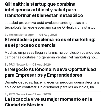
QiHealth: la startup que combina
inteligencia artificial y salud para
transformar el bienestar metabólico
La salud preventiva está evolucionando gracias a la
tecnología. En ese escenario surge QiHealth, una startup
que desarrolla un ecosistema digital capaz de integrar
By Helios Mondragon
04 Aug 2026
dispositivos inteligentes, inteligencia artificial y monitoreo
El verdadero problema no es el marketing:
en tiempo real para ayudar a las personas a tomar mejores
es el proceso comercial
decisiones sobre su salud metabólica. Su propuesta busca
responder
Muchas empresas llegan a la misma conclusión cuando sus
campañas digitales no generan ventas: "el marketing no
funciona". Sin embargo, para Marcelo Gutiérrez, CEO de
By PRO Network
03 Aug 2026
INTERIUS, el problema suele estar en otro lugar. Durante
El Negocio Autónomo: Nueva Oportunidad
una entrevista para el podcast SER PRO, el especialista en
para Empresarios y Emprendedores
marketing digital explicó que
Durante décadas, hacer crecer un negocio quería decir una
sola cosa: contratar. Un diseñador para los anuncios, un
especialista en marketing para las campañas, un copywriter
By PRO Network
03 Aug 2026
para los textos, alguien que supiera de publicidad digital
La focaccia vive su mejor momento en la
para encontrar prospectos, un vendedor para atender
Ciudad de México
llamadas y mensajes, y —con suerte— una persona