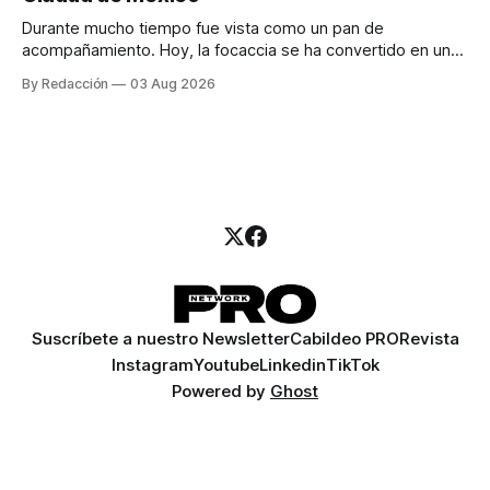
Durante mucho tiempo fue vista como un pan de
acompañamiento. Hoy, la focaccia se ha convertido en uno
de los platillos favoritos de quienes buscan cocina
By Redacción
03 Aug 2026
artesanal, ingredientes de calidad y experiencias que
invitan a compartir alrededor de la mesa. Durante mucho
tiempo, hablar de cocina italiana era siempre de
Suscríbete a nuestro Newsletter
Cabildeo PRO
Revista
Instagram
Youtube
Linkedin
TikTok
Powered by
Ghost