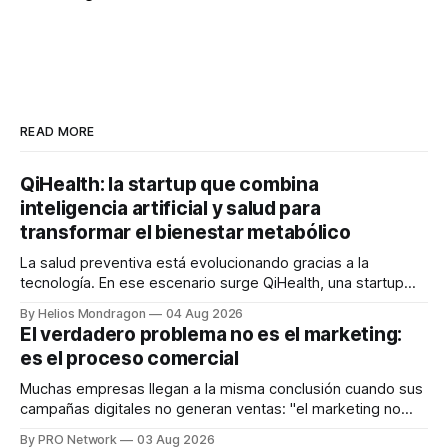
READ MORE
QiHealth: la startup que combina
inteligencia artificial y salud para
transformar el bienestar metabólico
La salud preventiva está evolucionando gracias a la
tecnología. En ese escenario surge QiHealth, una startup
que desarrolla un ecosistema digital capaz de integrar
By Helios Mondragon
04 Aug 2026
dispositivos inteligentes, inteligencia artificial y monitoreo
El verdadero problema no es el marketing:
en tiempo real para ayudar a las personas a tomar mejores
es el proceso comercial
decisiones sobre su salud metabólica. Su propuesta busca
responder
Muchas empresas llegan a la misma conclusión cuando sus
campañas digitales no generan ventas: "el marketing no
funciona". Sin embargo, para Marcelo Gutiérrez, CEO de
By PRO Network
03 Aug 2026