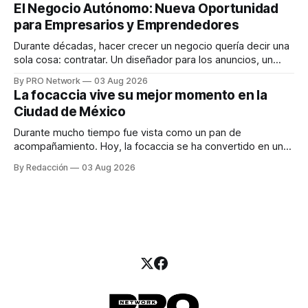
INTERIUS, el problema suele estar en otro lugar. Durante
El Negocio Autónomo: Nueva Oportunidad
una entrevista para el podcast SER PRO, el especialista en
para Empresarios y Emprendedores
marketing digital explicó que
Durante décadas, hacer crecer un negocio quería decir una
sola cosa: contratar. Un diseñador para los anuncios, un
especialista en marketing para las campañas, un copywriter
By PRO Network
03 Aug 2026
para los textos, alguien que supiera de publicidad digital
La focaccia vive su mejor momento en la
para encontrar prospectos, un vendedor para atender
Ciudad de México
llamadas y mensajes, y —con suerte— una persona
Durante mucho tiempo fue vista como un pan de
acompañamiento. Hoy, la focaccia se ha convertido en uno
de los platillos favoritos de quienes buscan cocina
By Redacción
03 Aug 2026
artesanal, ingredientes de calidad y experiencias que
invitan a compartir alrededor de la mesa. Durante mucho
tiempo, hablar de cocina italiana era siempre de