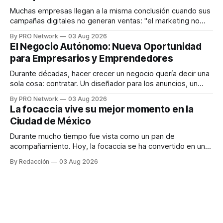
responder
Muchas empresas llegan a la misma conclusión cuando sus
campañas digitales no generan ventas: "el marketing no
funciona". Sin embargo, para Marcelo Gutiérrez, CEO de
By PRO Network
03 Aug 2026
INTERIUS, el problema suele estar en otro lugar. Durante
El Negocio Autónomo: Nueva Oportunidad
una entrevista para el podcast SER PRO, el especialista en
para Empresarios y Emprendedores
marketing digital explicó que
Durante décadas, hacer crecer un negocio quería decir una
sola cosa: contratar. Un diseñador para los anuncios, un
especialista en marketing para las campañas, un copywriter
By PRO Network
03 Aug 2026
para los textos, alguien que supiera de publicidad digital
La focaccia vive su mejor momento en la
para encontrar prospectos, un vendedor para atender
Ciudad de México
llamadas y mensajes, y —con suerte— una persona
Durante mucho tiempo fue vista como un pan de
acompañamiento. Hoy, la focaccia se ha convertido en uno
de los platillos favoritos de quienes buscan cocina
By Redacción
03 Aug 2026
artesanal, ingredientes de calidad y experiencias que
invitan a compartir alrededor de la mesa. Durante mucho
tiempo, hablar de cocina italiana era siempre de