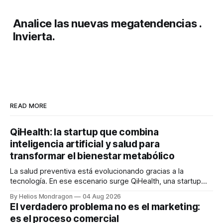
Analice las nuevas megatendencias .
Invierta.
READ MORE
QiHealth: la startup que combina
inteligencia artificial y salud para
transformar el bienestar metabólico
La salud preventiva está evolucionando gracias a la
tecnología. En ese escenario surge QiHealth, una startup
que desarrolla un ecosistema digital capaz de integrar
By Helios Mondragon
04 Aug 2026
dispositivos inteligentes, inteligencia artificial y monitoreo
El verdadero problema no es el marketing:
en tiempo real para ayudar a las personas a tomar mejores
es el proceso comercial
decisiones sobre su salud metabólica. Su propuesta busca