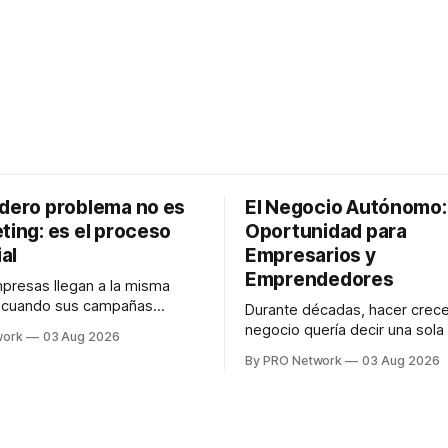
adero problema no es
El Negocio Autónomo
ting: es el proceso
Oportunidad para
al
Empresarios y
Emprendedores
resas llegan a la misma
n cuando sus campañas
Durante décadas, hacer crece
o generan ventas: "el
negocio quería decir una sola
work
03 Aug 2026
no funciona". Sin embargo,
contratar. Un diseñador para l
By PRO Network
03 Aug 2026
lo Gutiérrez, CEO de
anuncios, un especialista en 
el problema suele estar en
para las campañas, un copywr
los textos, alguien que supier
R PRO, el especialista en
publicidad digital para encontr
igital explicó que