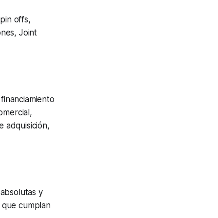
pin offs
,
iones,
Joint
 financiamiento
omercial,
e adquisición,
absolutas y
cas que cumplan