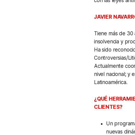
con las leyes ant
JAVIER NAVARR
Tiene más de 30 a
insolvencia y proc
Ha sido reconoci
Controversias/Lit
Actualmente coor
nivel nacional; y
Latinoamérica.
¿QUÉ HERRAMIE
CLIENTES?
Un programa 
nuevas dinám