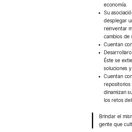
economía.
Su asociació
desplegar u
reinventar m
cambios de n
Cuentan con
Desarrollaro
Éste se exti
soluciones y
Cuentan con
repositorios 
dinamizan su
los retos de
Brindar el mis
gente que cult