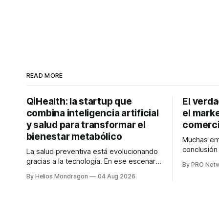
READ MORE
QiHealth: la startup que
El verd
combina inteligencia artificial
el marke
y salud para transformar el
comerci
bienestar metabólico
Muchas emp
conclusió
La salud preventiva está evolucionando
digitales n
gracias a la tecnología. En ese escenario
By PRO Net
marketing 
surge QiHealth, una startup que
By Helios Mondragon
04 Aug 2026
para Marce
desarrolla un ecosistema digital capaz
INTERIUS, 
de integrar dispositivos inteligentes,
otro lugar. Durante una entrevista para el
inteligencia artificial y monitoreo en
podcast SE
tiempo real para ayudar a las personas a
marketing d