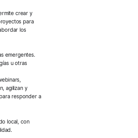
ermite crear y
proyectos para
abordar los
ías emergentes.
gías u otras
webinars,
n, agilizan y
 para responder a
do local, con
idad.