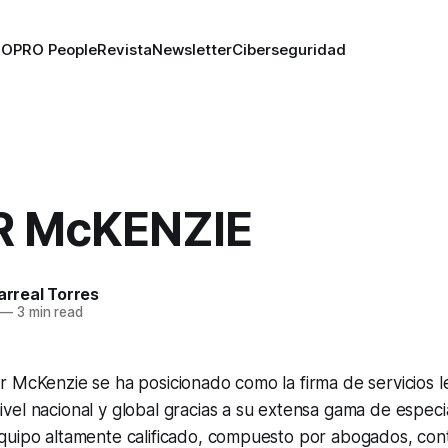
RO
PRO People
Revista
Newsletter
Ciberseguridad
R McKENZIE
larreal Torres
—
3 min read
 McKenzie se ha posicionado como la firma de servicios l
el nacional y global gracias a su extensa gama de especia
quipo altamente calificado, compuesto por abogados, con