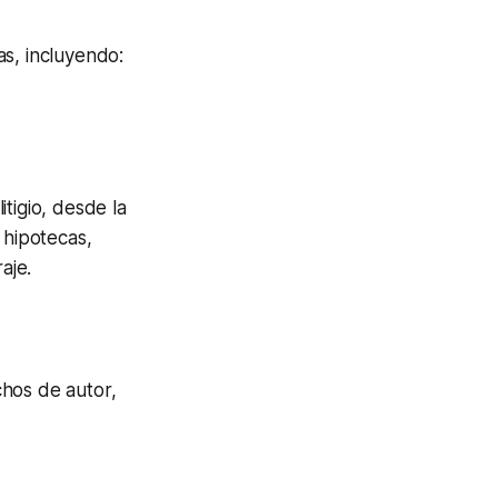
as, incluyendo:
tigio, desde la
 hipotecas,
aje.
chos de autor,