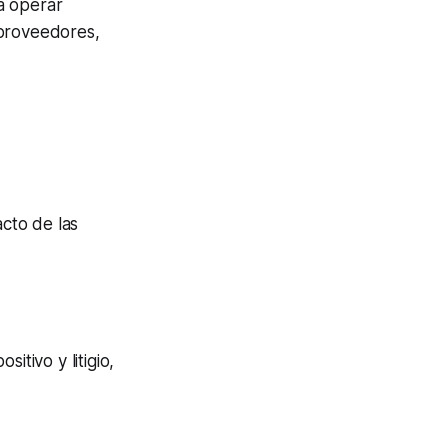
a operar
e proveedores,
acto de las
itivo y litigio,