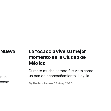
: Nueva
La focaccia vive su mejor
momento en la Ciudad de
México
Durante mucho tiempo fue vista como
un pan de acompañamiento. Hoy, la
r un
focaccia se ha convertido en uno de los
 cosa:
By Redacción
03 Aug 2026
platillos favoritos de quienes buscan
os
cocina artesanal, ingredientes de calidad
marketing
y experiencias que invitan a compartir
iter para
alrededor de la mesa. Durante mucho
a de
tiempo, hablar de cocina italiana era
ar
siempre de