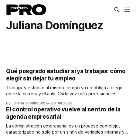
Juliana Domínguez
Qué posgrado estudiar si ya trabajas: cómo
elegir sin dejar tu empleo
Trabajar y estudiar al mismo tiempo ya no obliga a elegir
entre la carrera y el aula. Cada vez más profesionales
buscan (y encuentran) un posgrado que se ajuste a su
By Juliana Domínguez
28 Jul 2026
horario laboral sin sacrificar ingresos ni estabilidad. Por eso,
El control operativo vuelve al centro de la
la duda no es si conviene seguir estudiando, sino de
agenda empresarial
La administración empresarial es un proceso complejo,
caracterizado no solo por un sinfín de variables internas y