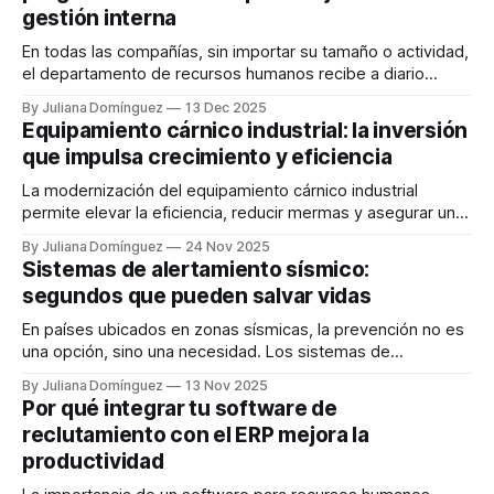
gestión interna
En todas las compañías, sin importar su tamaño o actividad,
el departamento de recursos humanos recibe a diario
numerosas peticiones de vacaciones, modificaciones en
By Juliana Domínguez
13 Dec 2025
los horarios y preguntas sobre nóminas. Mientras tanto, los
Equipamiento cárnico industrial: la inversión
empleados esperan recibir respuestas rápidas y precisas, y
que impulsa crecimiento y eficiencia
la presión por cumplir con la normativa laboral aumenta.
La modernización del equipamiento cárnico industrial
permite elevar la eficiencia, reducir mermas y asegurar una
calidad uniforme en cada lote. Descubre por qué esta
By Juliana Domínguez
24 Nov 2025
inversión se ha vuelto clave para las empresas que buscan
Sistemas de alertamiento sísmico:
crecer.
segundos que pueden salvar vidas
En países ubicados en zonas sísmicas, la prevención no es
una opción, sino una necesidad. Los sistemas de
alertamiento sísmico se han convertido en una herramienta
By Juliana Domínguez
13 Nov 2025
clave para proteger vidas y reducir daños materiales. Estos
Por qué integrar tu software de
dispositivos permiten anticipar la llegada de un sismo y dar
reclutamiento con el ERP mejora la
a las personas los segundos
productividad