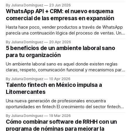
externas que deben ser abordadas constantemente, sino
By Juliana Domínguez
23 Jun 2026
también por la necesidad de experimentar procesos de
WhatsApp API + CRM: el nuevo esquema
cambio que hacen que el control de las operaciones sea
comercial de las empresas en expansión
cada vez más complejo. Si bien esta es
Hasta hace poco, vender productos a través de WhatsApp
parecía una continuación lógica del proceso de ventas. Un
cliente pregunta, un vendedor responde, se entablan
By Juliana Domínguez
20 Apr 2026
conversaciones y, con suerte, se cierran ventas. Este
5 beneficios de un ambiente laboral sano
enfoque puede funcionar bien en empresas pequeñas,
para tu organización
donde resulta sencillo, rápido y tiene un cierto toque
personal
Un ambiente laboral sano es aquel donde existen reglas
claras, respeto, comunicación funcional y mecanismos para
prevenir el desgaste. No implica ausencia de presión;
By Juliana Domínguez
10 Apr 2026
implica que la presión no se convierta en maltrato,
Talento fintech en México impulsa a
incertidumbre o caos. Así, el clima organizacional adecuado
Litomercantes
genera efectos medibles en productividad, retención de
talento y
Una nueva generación de profesionales encuentra
oportunidades en fintech El crecimiento del sector fintech
en América Latina ha abierto una nueva etapa para el
By Juliana Domínguez
19 Mar 2026
empleo en la región. La digitalización de los servicios
Cómo combinar software de RRHH con un
financieros, el auge de las plataformas de inversión en línea
programa de nóminas para mejorar la
y la expansión de empresas internacionales han