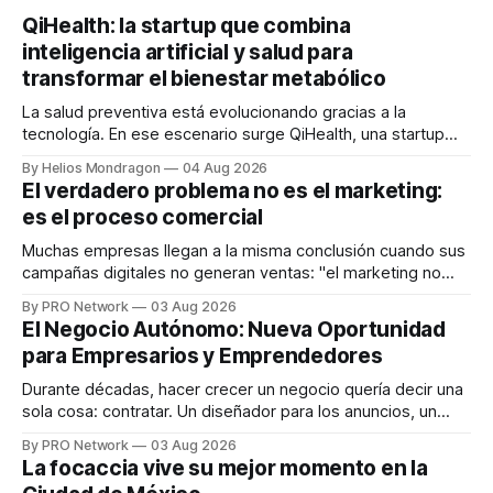
QiHealth: la startup que combina
inteligencia artificial y salud para
transformar el bienestar metabólico
La salud preventiva está evolucionando gracias a la
tecnología. En ese escenario surge QiHealth, una startup
que desarrolla un ecosistema digital capaz de integrar
By Helios Mondragon
04 Aug 2026
dispositivos inteligentes, inteligencia artificial y monitoreo
El verdadero problema no es el marketing:
en tiempo real para ayudar a las personas a tomar mejores
es el proceso comercial
decisiones sobre su salud metabólica. Su propuesta busca
responder
Muchas empresas llegan a la misma conclusión cuando sus
campañas digitales no generan ventas: "el marketing no
funciona". Sin embargo, para Marcelo Gutiérrez, CEO de
By PRO Network
03 Aug 2026
INTERIUS, el problema suele estar en otro lugar. Durante
El Negocio Autónomo: Nueva Oportunidad
una entrevista para el podcast SER PRO, el especialista en
para Empresarios y Emprendedores
marketing digital explicó que
Durante décadas, hacer crecer un negocio quería decir una
sola cosa: contratar. Un diseñador para los anuncios, un
especialista en marketing para las campañas, un copywriter
By PRO Network
03 Aug 2026
para los textos, alguien que supiera de publicidad digital
La focaccia vive su mejor momento en la
para encontrar prospectos, un vendedor para atender