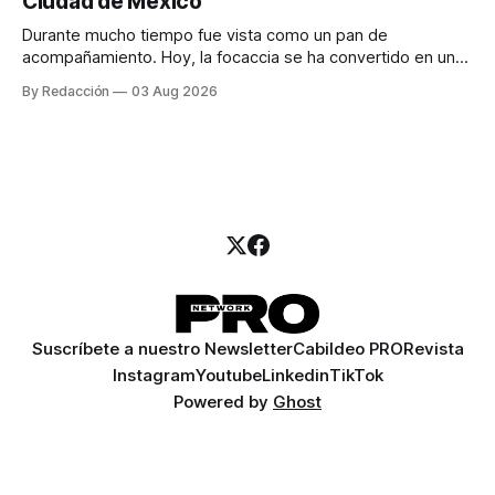
Ciudad de México
llamadas y mensajes, y —con suerte— una persona
Durante mucho tiempo fue vista como un pan de
acompañamiento. Hoy, la focaccia se ha convertido en uno
de los platillos favoritos de quienes buscan cocina
By Redacción
03 Aug 2026
artesanal, ingredientes de calidad y experiencias que
invitan a compartir alrededor de la mesa. Durante mucho
tiempo, hablar de cocina italiana era siempre de
Suscríbete a nuestro Newsletter
Cabildeo PRO
Revista
Instagram
Youtube
Linkedin
TikTok
Powered by
Ghost