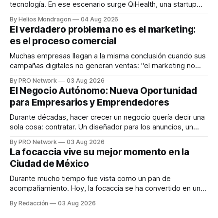
tecnología. En ese escenario surge QiHealth, una startup
que desarrolla un ecosistema digital capaz de integrar
By Helios Mondragon
04 Aug 2026
dispositivos inteligentes, inteligencia artificial y monitoreo
El verdadero problema no es el marketing:
en tiempo real para ayudar a las personas a tomar mejores
es el proceso comercial
decisiones sobre su salud metabólica. Su propuesta busca
responder
Muchas empresas llegan a la misma conclusión cuando sus
campañas digitales no generan ventas: "el marketing no
funciona". Sin embargo, para Marcelo Gutiérrez, CEO de
By PRO Network
03 Aug 2026
INTERIUS, el problema suele estar en otro lugar. Durante
El Negocio Autónomo: Nueva Oportunidad
una entrevista para el podcast SER PRO, el especialista en
para Empresarios y Emprendedores
marketing digital explicó que
Durante décadas, hacer crecer un negocio quería decir una
sola cosa: contratar. Un diseñador para los anuncios, un
especialista en marketing para las campañas, un copywriter
By PRO Network
03 Aug 2026
para los textos, alguien que supiera de publicidad digital
La focaccia vive su mejor momento en la
para encontrar prospectos, un vendedor para atender
Ciudad de México
llamadas y mensajes, y —con suerte— una persona
Durante mucho tiempo fue vista como un pan de
acompañamiento. Hoy, la focaccia se ha convertido en uno
de los platillos favoritos de quienes buscan cocina
By Redacción
03 Aug 2026
artesanal, ingredientes de calidad y experiencias que
invitan a compartir alrededor de la mesa. Durante mucho