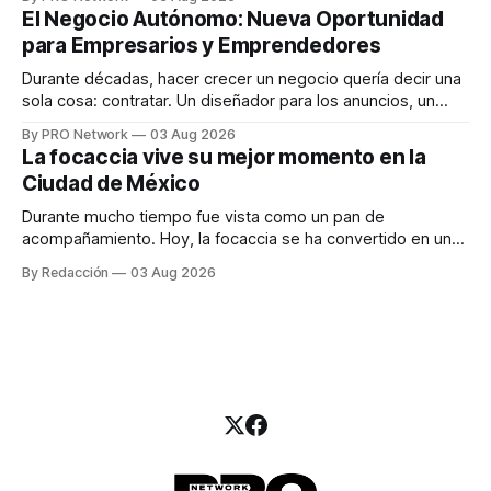
INTERIUS, el problema suele estar en otro lugar. Durante
El Negocio Autónomo: Nueva Oportunidad
una entrevista para el podcast SER PRO, el especialista en
para Empresarios y Emprendedores
marketing digital explicó que
Durante décadas, hacer crecer un negocio quería decir una
sola cosa: contratar. Un diseñador para los anuncios, un
especialista en marketing para las campañas, un copywriter
By PRO Network
03 Aug 2026
para los textos, alguien que supiera de publicidad digital
La focaccia vive su mejor momento en la
para encontrar prospectos, un vendedor para atender
Ciudad de México
llamadas y mensajes, y —con suerte— una persona
Durante mucho tiempo fue vista como un pan de
acompañamiento. Hoy, la focaccia se ha convertido en uno
de los platillos favoritos de quienes buscan cocina
By Redacción
03 Aug 2026
artesanal, ingredientes de calidad y experiencias que
invitan a compartir alrededor de la mesa. Durante mucho
tiempo, hablar de cocina italiana era siempre de