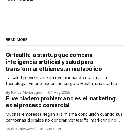
READ MORE
QiHealth: la startup que combina
inteligencia artificial y salud para
transformar el bienestar metabólico
La salud preventiva está evolucionando gracias a la
tecnología. En ese escenario surge QiHealth, una startup
que desarrolla un ecosistema digital capaz de integrar
By Helios Mondragon
04 Aug 2026
dispositivos inteligentes, inteligencia artificial y monitoreo
El verdadero problema no es el marketing:
en tiempo real para ayudar a las personas a tomar mejores
es el proceso comercial
decisiones sobre su salud metabólica. Su propuesta busca
responder
Muchas empresas llegan a la misma conclusión cuando sus
campañas digitales no generan ventas: "el marketing no
funciona". Sin embargo, para Marcelo Gutiérrez, CEO de
By PRO Network
03 Aug 2026