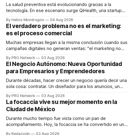
La salud preventiva está evolucionando gracias a la
tecnología. En ese escenario surge QiHealth, una startup
que desarrolla un ecosistema digital capaz de integrar
By Helios Mondragon
04 Aug 2026
dispositivos inteligentes, inteligencia artificial y monitoreo
El verdadero problema no es el marketing:
en tiempo real para ayudar a las personas a tomar mejores
es el proceso comercial
decisiones sobre su salud metabólica. Su propuesta busca
responder
Muchas empresas llegan a la misma conclusión cuando sus
campañas digitales no generan ventas: "el marketing no
funciona". Sin embargo, para Marcelo Gutiérrez, CEO de
By PRO Network
03 Aug 2026
INTERIUS, el problema suele estar en otro lugar. Durante
El Negocio Autónomo: Nueva Oportunidad
una entrevista para el podcast SER PRO, el especialista en
para Empresarios y Emprendedores
marketing digital explicó que
Durante décadas, hacer crecer un negocio quería decir una
sola cosa: contratar. Un diseñador para los anuncios, un
especialista en marketing para las campañas, un copywriter
By PRO Network
03 Aug 2026
para los textos, alguien que supiera de publicidad digital
La focaccia vive su mejor momento en la
para encontrar prospectos, un vendedor para atender
Ciudad de México
llamadas y mensajes, y —con suerte— una persona
Durante mucho tiempo fue vista como un pan de
acompañamiento. Hoy, la focaccia se ha convertido en uno
de los platillos favoritos de quienes buscan cocina
By Redacción
03 Aug 2026