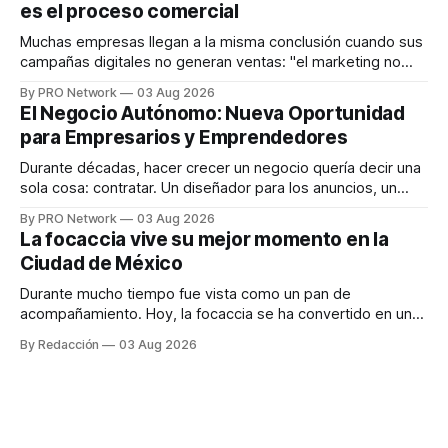
es el proceso comercial
decisiones sobre su salud metabólica. Su propuesta busca
responder
Muchas empresas llegan a la misma conclusión cuando sus
campañas digitales no generan ventas: "el marketing no
funciona". Sin embargo, para Marcelo Gutiérrez, CEO de
By PRO Network
03 Aug 2026
INTERIUS, el problema suele estar en otro lugar. Durante
El Negocio Autónomo: Nueva Oportunidad
una entrevista para el podcast SER PRO, el especialista en
para Empresarios y Emprendedores
marketing digital explicó que
Durante décadas, hacer crecer un negocio quería decir una
sola cosa: contratar. Un diseñador para los anuncios, un
especialista en marketing para las campañas, un copywriter
By PRO Network
03 Aug 2026
para los textos, alguien que supiera de publicidad digital
La focaccia vive su mejor momento en la
para encontrar prospectos, un vendedor para atender
Ciudad de México
llamadas y mensajes, y —con suerte— una persona
Durante mucho tiempo fue vista como un pan de
acompañamiento. Hoy, la focaccia se ha convertido en uno
de los platillos favoritos de quienes buscan cocina
By Redacción
03 Aug 2026
artesanal, ingredientes de calidad y experiencias que
invitan a compartir alrededor de la mesa. Durante mucho
tiempo, hablar de cocina italiana era siempre de