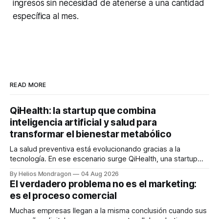
ingresos sin necesidad de atenerse a una cantidad
específica al mes.
READ MORE
QiHealth: la startup que combina
inteligencia artificial y salud para
transformar el bienestar metabólico
La salud preventiva está evolucionando gracias a la
tecnología. En ese escenario surge QiHealth, una startup
que desarrolla un ecosistema digital capaz de integrar
By Helios Mondragon
04 Aug 2026
dispositivos inteligentes, inteligencia artificial y monitoreo
El verdadero problema no es el marketing:
en tiempo real para ayudar a las personas a tomar mejores
es el proceso comercial
decisiones sobre su salud metabólica. Su propuesta busca
responder
Muchas empresas llegan a la misma conclusión cuando sus