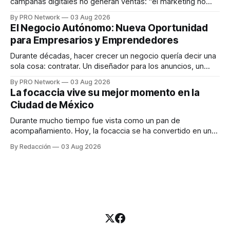
campañas digitales no generan ventas: "el marketing no
funciona". Sin embargo, para Marcelo Gutiérrez, CEO de
By PRO Network
03 Aug 2026
INTERIUS, el problema suele estar en otro lugar. Durante
El Negocio Autónomo: Nueva Oportunidad
una entrevista para el podcast SER PRO, el especialista en
para Empresarios y Emprendedores
marketing digital explicó que
Durante décadas, hacer crecer un negocio quería decir una
sola cosa: contratar. Un diseñador para los anuncios, un
especialista en marketing para las campañas, un copywriter
By PRO Network
03 Aug 2026
para los textos, alguien que supiera de publicidad digital
La focaccia vive su mejor momento en la
para encontrar prospectos, un vendedor para atender
Ciudad de México
llamadas y mensajes, y —con suerte— una persona
Durante mucho tiempo fue vista como un pan de
acompañamiento. Hoy, la focaccia se ha convertido en uno
de los platillos favoritos de quienes buscan cocina
By Redacción
03 Aug 2026
artesanal, ingredientes de calidad y experiencias que
invitan a compartir alrededor de la mesa. Durante mucho
tiempo, hablar de cocina italiana era siempre de