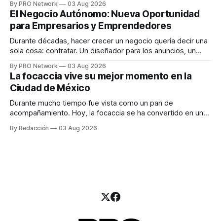
By PRO Network
03 Aug 2026
INTERIUS, el problema suele estar en otro lugar. Durante
El Negocio Autónomo: Nueva Oportunidad
una entrevista para el podcast SER PRO, el especialista en
para Empresarios y Emprendedores
marketing digital explicó que
Durante décadas, hacer crecer un negocio quería decir una
sola cosa: contratar. Un diseñador para los anuncios, un
especialista en marketing para las campañas, un copywriter
By PRO Network
03 Aug 2026
para los textos, alguien que supiera de publicidad digital
La focaccia vive su mejor momento en la
para encontrar prospectos, un vendedor para atender
Ciudad de México
llamadas y mensajes, y —con suerte— una persona
Durante mucho tiempo fue vista como un pan de
acompañamiento. Hoy, la focaccia se ha convertido en uno
de los platillos favoritos de quienes buscan cocina
By Redacción
03 Aug 2026
artesanal, ingredientes de calidad y experiencias que
invitan a compartir alrededor de la mesa. Durante mucho
tiempo, hablar de cocina italiana era siempre de