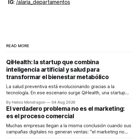
IG
:
/alaria_departamentos
READ MORE
QiHealth: la startup que combina
inteligencia artificial y salud para
transformar el bienestar metabólico
La salud preventiva está evolucionando gracias a la
tecnología. En ese escenario surge QiHealth, una startup
que desarrolla un ecosistema digital capaz de integrar
By Helios Mondragon
04 Aug 2026
dispositivos inteligentes, inteligencia artificial y monitoreo
El verdadero problema no es el marketing:
en tiempo real para ayudar a las personas a tomar mejores
es el proceso comercial
decisiones sobre su salud metabólica. Su propuesta busca
responder
Muchas empresas llegan a la misma conclusión cuando sus
campañas digitales no generan ventas: "el marketing no
funciona". Sin embargo, para Marcelo Gutiérrez, CEO de