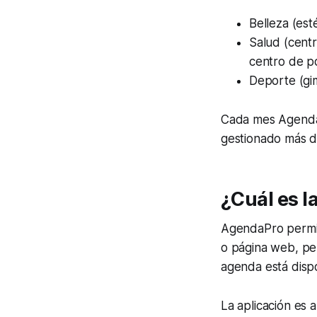
Belleza (est
Salud (centr
centro de po
Deporte (gim
Cada mes AgendaP
gestionado más d
¿Cuál es l
AgendaPro permit
o página web, per
agenda está dispo
La aplicación es 