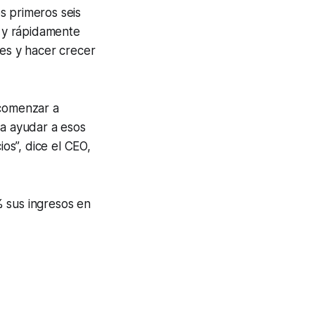
s primeros seis
l y rápidamente
tes y hacer crecer
 comenzar a
sa ayudar a esos
os”, dice el CEO,
 sus ingresos en