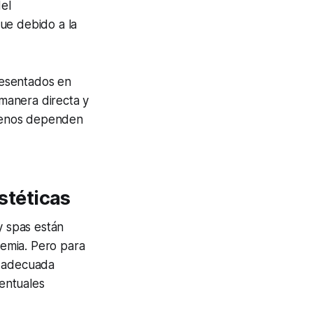
del
ue debido a la
presentados en
manera directa y
l menos dependen
stéticas
 y
spas
están
emia. Pero para
a adecuada
ventuales