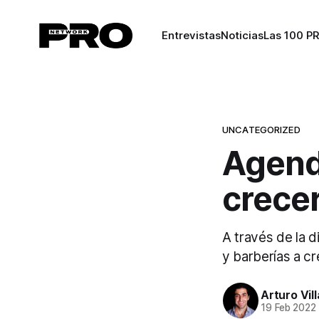
Entrevistas
Noticias
Las 100 P
UNCATEGORIZED
Agend
crece
A través de la d
y barberías a c
Arturo Vil
19 Feb 2022