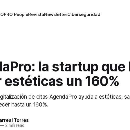
RO
PRO People
Revista
Newsletter
Ciberseguridad
aPro: la startup que
r estéticas un 160%
igitalización de citas AgendaPro ayuda a estéticas, s
recer hasta un 160%.
larreal Torres
—
2 min read