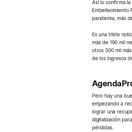
Así lo confirma l
Embellecimiento F
pandemia, más de
Es una triste not
más de 190 mil n
otros 500 mil más
de los ingresos d
AgendaPro
Pero hay una buen
empezando a recu
lograr una recup
digitalización pa
pérdidas.