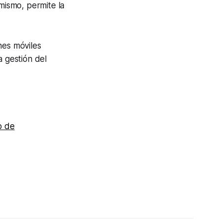
imismo, permite la
nes móviles
a gestión del
o de