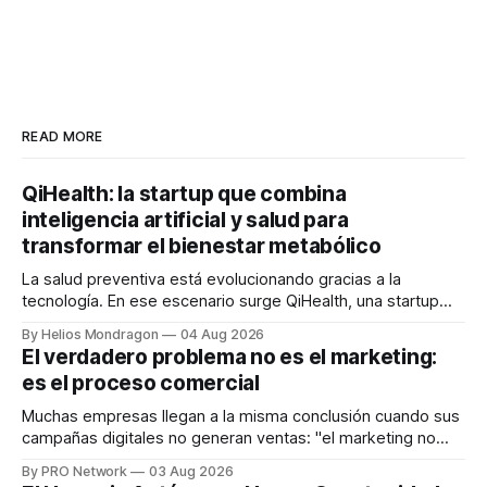
READ MORE
QiHealth: la startup que combina
inteligencia artificial y salud para
transformar el bienestar metabólico
La salud preventiva está evolucionando gracias a la
tecnología. En ese escenario surge QiHealth, una startup
que desarrolla un ecosistema digital capaz de integrar
By Helios Mondragon
04 Aug 2026
dispositivos inteligentes, inteligencia artificial y monitoreo
El verdadero problema no es el marketing:
en tiempo real para ayudar a las personas a tomar mejores
es el proceso comercial
decisiones sobre su salud metabólica. Su propuesta busca
responder
Muchas empresas llegan a la misma conclusión cuando sus
campañas digitales no generan ventas: "el marketing no
funciona". Sin embargo, para Marcelo Gutiérrez, CEO de
By PRO Network
03 Aug 2026
INTERIUS, el problema suele estar en otro lugar. Durante