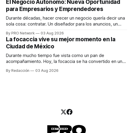
El Negocio Autónomo: Nueva Oportunidad
una entrevista para el podcast SER PRO, el especialista en
para Empresarios y Emprendedores
marketing digital explicó que
Durante décadas, hacer crecer un negocio quería decir una
sola cosa: contratar. Un diseñador para los anuncios, un
especialista en marketing para las campañas, un copywriter
By PRO Network
03 Aug 2026
para los textos, alguien que supiera de publicidad digital
La focaccia vive su mejor momento en la
para encontrar prospectos, un vendedor para atender
Ciudad de México
llamadas y mensajes, y —con suerte— una persona
Durante mucho tiempo fue vista como un pan de
acompañamiento. Hoy, la focaccia se ha convertido en uno
de los platillos favoritos de quienes buscan cocina
By Redacción
03 Aug 2026
artesanal, ingredientes de calidad y experiencias que
invitan a compartir alrededor de la mesa. Durante mucho
tiempo, hablar de cocina italiana era siempre de