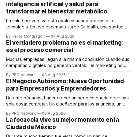
inteligencia artificial y salud para
transformar el bienestar metabólico
La salud preventiva está evolucionando gracias a la
tecnología. En ese escenario surge QiHealth, una startup
que desarrolla un ecosistema digital capaz de integrar
By Helios Mondragon
04 Aug 2026
dispositivos inteligentes, inteligencia artificial y monitoreo
El verdadero problema no es el marketing:
en tiempo real para ayudar a las personas a tomar mejores
es el proceso comercial
decisiones sobre su salud metabólica. Su propuesta busca
responder
Muchas empresas llegan a la misma conclusión cuando sus
campañas digitales no generan ventas: "el marketing no
funciona". Sin embargo, para Marcelo Gutiérrez, CEO de
By PRO Network
03 Aug 2026
INTERIUS, el problema suele estar en otro lugar. Durante
El Negocio Autónomo: Nueva Oportunidad
una entrevista para el podcast SER PRO, el especialista en
para Empresarios y Emprendedores
marketing digital explicó que
Durante décadas, hacer crecer un negocio quería decir una
sola cosa: contratar. Un diseñador para los anuncios, un
especialista en marketing para las campañas, un copywriter
By PRO Network
03 Aug 2026
para los textos, alguien que supiera de publicidad digital
La focaccia vive su mejor momento en la
para encontrar prospectos, un vendedor para atender
Ciudad de México
llamadas y mensajes, y —con suerte— una persona
Durante mucho tiempo fue vista como un pan de