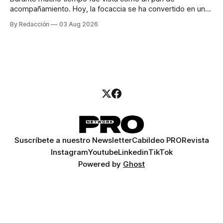
acompañamiento. Hoy, la focaccia se ha convertido en uno
de los platillos favoritos de quienes buscan cocina
By Redacción
03 Aug 2026
artesanal, ingredientes de calidad y experiencias que
invitan a compartir alrededor de la mesa. Durante mucho
tiempo, hablar de cocina italiana era siempre de
Suscríbete a nuestro Newsletter
Cabildeo PRO
Revista
Instagram
Youtube
Linkedin
TikTok
Powered by
Ghost