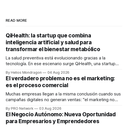
READ MORE
QiHealth: la startup que combina
inteligencia artificial y salud para
transformar el bienestar metabólico
La salud preventiva está evolucionando gracias a la
tecnología. En ese escenario surge QiHealth, una startup
que desarrolla un ecosistema digital capaz de integrar
By Helios Mondragon
04 Aug 2026
dispositivos inteligentes, inteligencia artificial y monitoreo
El verdadero problema no es el marketing:
en tiempo real para ayudar a las personas a tomar mejores
es el proceso comercial
decisiones sobre su salud metabólica. Su propuesta busca
responder
Muchas empresas llegan a la misma conclusión cuando sus
campañas digitales no generan ventas: "el marketing no
funciona". Sin embargo, para Marcelo Gutiérrez, CEO de
By PRO Network
03 Aug 2026
INTERIUS, el problema suele estar en otro lugar. Durante
El Negocio Autónomo: Nueva Oportunidad
una entrevista para el podcast SER PRO, el especialista en
para Empresarios y Emprendedores
marketing digital explicó que