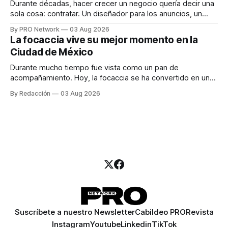
Durante décadas, hacer crecer un negocio quería decir una
sola cosa: contratar. Un diseñador para los anuncios, un
especialista en marketing para las campañas, un copywriter
By PRO Network
03 Aug 2026
para los textos, alguien que supiera de publicidad digital
La focaccia vive su mejor momento en la
para encontrar prospectos, un vendedor para atender
Ciudad de México
llamadas y mensajes, y —con suerte— una persona
Durante mucho tiempo fue vista como un pan de
acompañamiento. Hoy, la focaccia se ha convertido en uno
de los platillos favoritos de quienes buscan cocina
By Redacción
03 Aug 2026
artesanal, ingredientes de calidad y experiencias que
invitan a compartir alrededor de la mesa. Durante mucho
tiempo, hablar de cocina italiana era siempre de
Suscríbete a nuestro Newsletter
Cabildeo PRO
Revista
Instagram
Youtube
Linkedin
TikTok