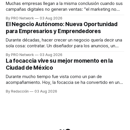
responder
Muchas empresas llegan a la misma conclusión cuando sus
campañas digitales no generan ventas: "el marketing no
funciona". Sin embargo, para Marcelo Gutiérrez, CEO de
By PRO Network
03 Aug 2026
INTERIUS, el problema suele estar en otro lugar. Durante
El Negocio Autónomo: Nueva Oportunidad
una entrevista para el podcast SER PRO, el especialista en
para Empresarios y Emprendedores
marketing digital explicó que
Durante décadas, hacer crecer un negocio quería decir una
sola cosa: contratar. Un diseñador para los anuncios, un
especialista en marketing para las campañas, un copywriter
By PRO Network
03 Aug 2026
para los textos, alguien que supiera de publicidad digital
La focaccia vive su mejor momento en la
para encontrar prospectos, un vendedor para atender
Ciudad de México
llamadas y mensajes, y —con suerte— una persona
Durante mucho tiempo fue vista como un pan de
acompañamiento. Hoy, la focaccia se ha convertido en uno
de los platillos favoritos de quienes buscan cocina
By Redacción
03 Aug 2026
artesanal, ingredientes de calidad y experiencias que
invitan a compartir alrededor de la mesa. Durante mucho
tiempo, hablar de cocina italiana era siempre de