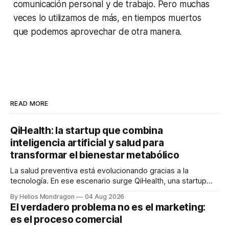
comunicación personal y de trabajo. Pero muchas
veces lo utilizamos de más, en tiempos muertos
que podemos aprovechar de otra manera.
READ MORE
QiHealth: la startup que combina
inteligencia artificial y salud para
transformar el bienestar metabólico
La salud preventiva está evolucionando gracias a la
tecnología. En ese escenario surge QiHealth, una startup
que desarrolla un ecosistema digital capaz de integrar
By Helios Mondragon
04 Aug 2026
dispositivos inteligentes, inteligencia artificial y monitoreo
El verdadero problema no es el marketing:
en tiempo real para ayudar a las personas a tomar mejores
es el proceso comercial
decisiones sobre su salud metabólica. Su propuesta busca