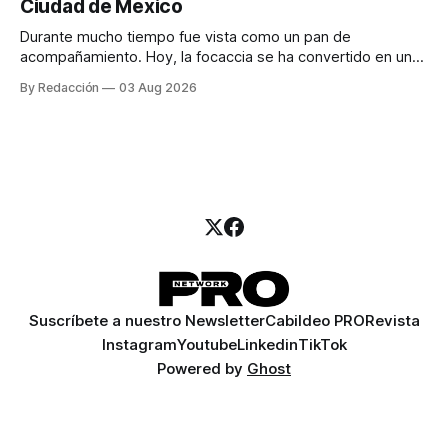
Ciudad de México
llamadas y mensajes, y —con suerte— una persona
Durante mucho tiempo fue vista como un pan de
acompañamiento. Hoy, la focaccia se ha convertido en uno
de los platillos favoritos de quienes buscan cocina
By Redacción
03 Aug 2026
artesanal, ingredientes de calidad y experiencias que
invitan a compartir alrededor de la mesa. Durante mucho
tiempo, hablar de cocina italiana era siempre de
Suscríbete a nuestro Newsletter
Cabildeo PRO
Revista
Instagram
Youtube
Linkedin
TikTok
Powered by
Ghost