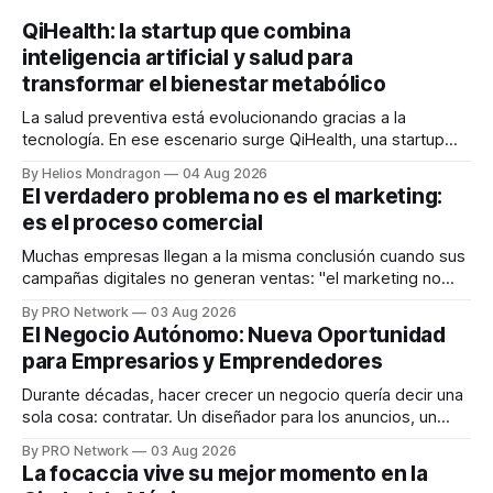
QiHealth: la startup que combina
inteligencia artificial y salud para
transformar el bienestar metabólico
La salud preventiva está evolucionando gracias a la
tecnología. En ese escenario surge QiHealth, una startup
que desarrolla un ecosistema digital capaz de integrar
By Helios Mondragon
04 Aug 2026
dispositivos inteligentes, inteligencia artificial y monitoreo
El verdadero problema no es el marketing:
en tiempo real para ayudar a las personas a tomar mejores
es el proceso comercial
decisiones sobre su salud metabólica. Su propuesta busca
responder
Muchas empresas llegan a la misma conclusión cuando sus
campañas digitales no generan ventas: "el marketing no
funciona". Sin embargo, para Marcelo Gutiérrez, CEO de
By PRO Network
03 Aug 2026
INTERIUS, el problema suele estar en otro lugar. Durante
El Negocio Autónomo: Nueva Oportunidad
una entrevista para el podcast SER PRO, el especialista en
para Empresarios y Emprendedores
marketing digital explicó que
Durante décadas, hacer crecer un negocio quería decir una
sola cosa: contratar. Un diseñador para los anuncios, un
especialista en marketing para las campañas, un copywriter
By PRO Network
03 Aug 2026
para los textos, alguien que supiera de publicidad digital
La focaccia vive su mejor momento en la
para encontrar prospectos, un vendedor para atender