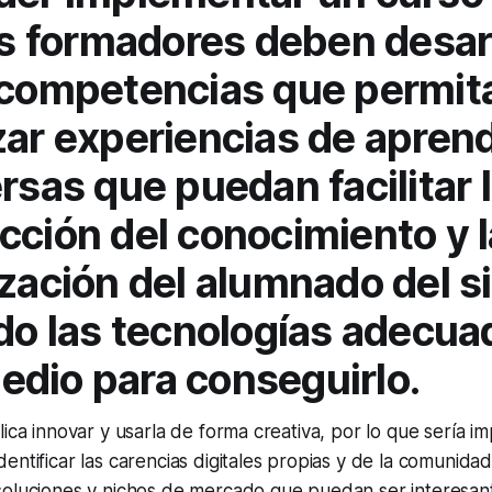
los formadores deben desar
 competencias que permit
zar experiencias de aprend
rsas que puedan facilitar 
cción del conocimiento y l
ización del alumnado del si
ndo las tecnologías adecua
dio para conseguirlo.
lica innovar y usarla de forma creativa, por lo que sería i
entificar las carencias digitales propias y de la comunida
soluciones y nichos de mercado que puedan ser interesan