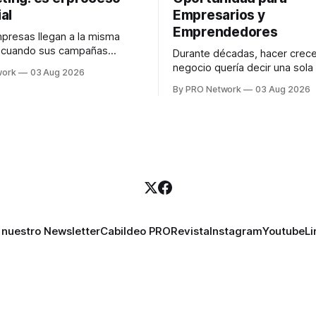
al
Empresarios y
Emprendedores
resas llegan a la misma
n cuando sus campañas
Durante décadas, hacer crece
o generan ventas: "el
negocio quería decir una sola
work
03 Aug 2026
no funciona". Sin embargo,
contratar. Un diseñador para l
By PRO Network
03 Aug 2026
lo Gutiérrez, CEO de
anuncios, un especialista en 
el problema suele estar en
para las campañas, un copywr
los textos, alguien que supier
R PRO, el especialista en
publicidad digital para encontr
igital explicó que
prospectos, un vendedor par
llamadas y mensajes, y —co
una persona
 nuestro Newsletter
Cabildeo PRO
Revista
Instagram
Youtube
Li