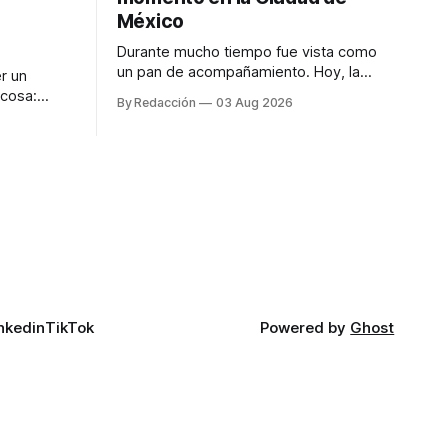
México
Durante mucho tiempo fue vista como
un pan de acompañamiento. Hoy, la
r un
focaccia se ha convertido en uno de los
 cosa:
By Redacción
03 Aug 2026
platillos favoritos de quienes buscan
os
cocina artesanal, ingredientes de calidad
marketing
y experiencias que invitan a compartir
iter para
alrededor de la mesa. Durante mucho
a de
tiempo, hablar de cocina italiana era
ar
siempre de
a atender
n suerte—
nkedin
TikTok
Powered by
Ghost