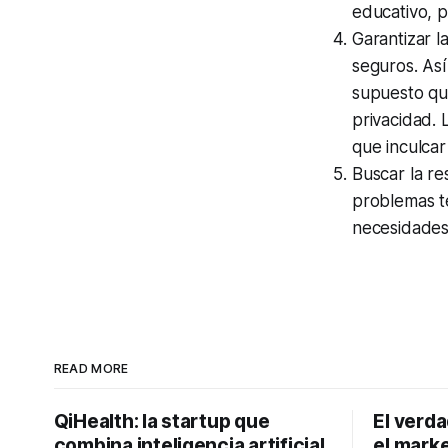
educativo, 
Garantizar l
seguros. Así
supuesto que
privacidad.
que inculcar
Buscar la re
problemas té
necesidades
READ MORE
QiHealth: la startup que
El verd
combina inteligencia artificial
el marke