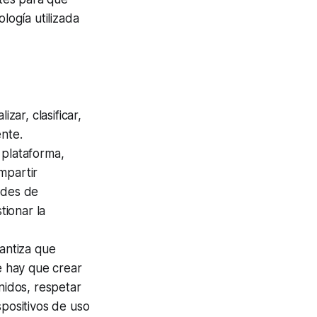
logía utilizada
zar, clasificar,
ente.
 plataforma,
mpartir
ades de
tionar la
rantiza que
e hay que crear
nidos, respetar
spositivos de uso