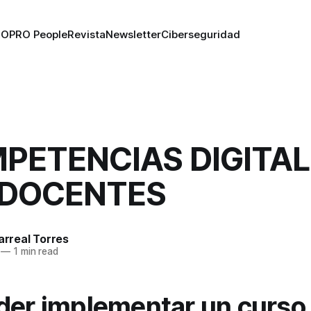
RO
PRO People
Revista
Newsletter
Ciberseguridad
PETENCIAS DIGITA
 DOCENTES
larreal Torres
—
1 min read
der implementar un curso