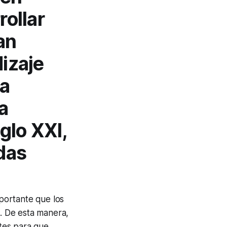
rollar
an
izaje
la
a
glo XXI,
das
mportante que los
d. De esta manera,
tes para que