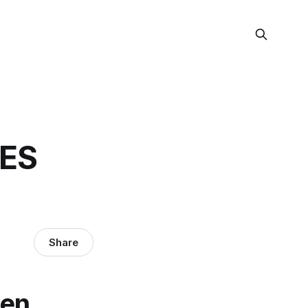
LES
Share
 en