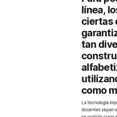
línea, 
ciertas
garanti
tan dive
constru
alfabet
utiliza
como me
La tecnología imp
docentes sepan id
se podrán crear 