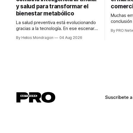
y salud para transformar el
comerci
bienestar metabólico
Muchas emp
conclusió
La salud preventiva está evolucionando
digitales n
gracias a la tecnología. En ese escenario
By PRO Net
marketing 
surge QiHealth, una startup que
By Helios Mondragon
04 Aug 2026
para Marce
desarrolla un ecosistema digital capaz
INTERIUS, 
de integrar dispositivos inteligentes,
otro lugar. Durante una entrevista para el
inteligencia artificial y monitoreo en
podcast SE
tiempo real para ayudar a las personas a
marketing d
tomar mejores decisiones sobre su
salud metabólica. Su propuesta busca
responder
Suscríbete a