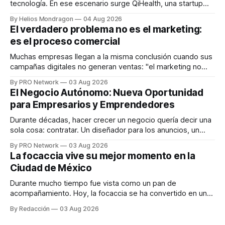
tecnología. En ese escenario surge QiHealth, una startup
que desarrolla un ecosistema digital capaz de integrar
By Helios Mondragon
04 Aug 2026
dispositivos inteligentes, inteligencia artificial y monitoreo
El verdadero problema no es el marketing:
en tiempo real para ayudar a las personas a tomar mejores
es el proceso comercial
decisiones sobre su salud metabólica. Su propuesta busca
responder
Muchas empresas llegan a la misma conclusión cuando sus
campañas digitales no generan ventas: "el marketing no
funciona". Sin embargo, para Marcelo Gutiérrez, CEO de
By PRO Network
03 Aug 2026
INTERIUS, el problema suele estar en otro lugar. Durante
El Negocio Autónomo: Nueva Oportunidad
una entrevista para el podcast SER PRO, el especialista en
para Empresarios y Emprendedores
marketing digital explicó que
Durante décadas, hacer crecer un negocio quería decir una
sola cosa: contratar. Un diseñador para los anuncios, un
especialista en marketing para las campañas, un copywriter
By PRO Network
03 Aug 2026
para los textos, alguien que supiera de publicidad digital
La focaccia vive su mejor momento en la
para encontrar prospectos, un vendedor para atender
Ciudad de México
llamadas y mensajes, y —con suerte— una persona
Durante mucho tiempo fue vista como un pan de
acompañamiento. Hoy, la focaccia se ha convertido en uno
de los platillos favoritos de quienes buscan cocina
By Redacción
03 Aug 2026
artesanal, ingredientes de calidad y experiencias que
invitan a compartir alrededor de la mesa. Durante mucho