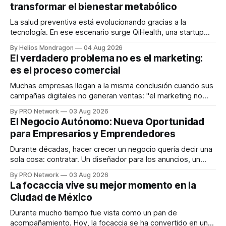
transformar el bienestar metabólico
La salud preventiva está evolucionando gracias a la
tecnología. En ese escenario surge QiHealth, una startup
que desarrolla un ecosistema digital capaz de integrar
By Helios Mondragon
04 Aug 2026
dispositivos inteligentes, inteligencia artificial y monitoreo
El verdadero problema no es el marketing:
en tiempo real para ayudar a las personas a tomar mejores
es el proceso comercial
decisiones sobre su salud metabólica. Su propuesta busca
responder
Muchas empresas llegan a la misma conclusión cuando sus
campañas digitales no generan ventas: "el marketing no
funciona". Sin embargo, para Marcelo Gutiérrez, CEO de
By PRO Network
03 Aug 2026
INTERIUS, el problema suele estar en otro lugar. Durante
El Negocio Autónomo: Nueva Oportunidad
una entrevista para el podcast SER PRO, el especialista en
para Empresarios y Emprendedores
marketing digital explicó que
Durante décadas, hacer crecer un negocio quería decir una
sola cosa: contratar. Un diseñador para los anuncios, un
especialista en marketing para las campañas, un copywriter
By PRO Network
03 Aug 2026
para los textos, alguien que supiera de publicidad digital
La focaccia vive su mejor momento en la
para encontrar prospectos, un vendedor para atender
Ciudad de México
llamadas y mensajes, y —con suerte— una persona
Durante mucho tiempo fue vista como un pan de
acompañamiento. Hoy, la focaccia se ha convertido en uno